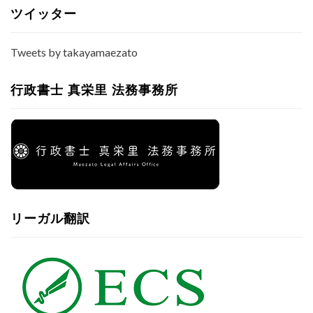
ス
行
ツイッター
政
書
Tweets by takayamaezato
士
っ
て
行政書士 真栄里 法務事務所
ナ
ニ？
刑
法
編
＞
尊
属
リーガル翻訳
殺・
卑
属
殺-1