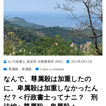
Posted
by
行政書士 真栄里 法務事務所 (RIE)
2021年4月12日
on
on
尊属殺・卑属殺
Leave a comment
な
なんで、尊属殺は加重したの
ん
で、
に、卑属殺は加重しなかったん
尊
属
だ？＜行政書士ってナニ？ 刑
殺
は