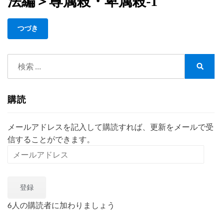
法編＞尊属殺・卑属殺-1
加
重
つづき
し
た
の
検
に、
索:
検
卑
索
属
殺
購読
は
加
メールアドレスを記入して購読すれば、更新をメールで受
重
信することができます。
し
メ
な
ー
か
っ
ル
た
登録
ア
ん
ド
6人の購読者に加わりましょう
だ？
レ
＜