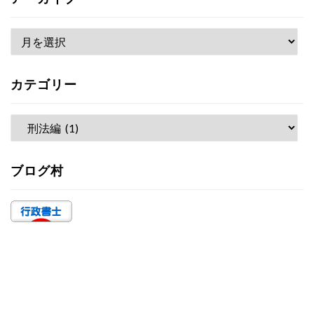
ア
ー
カ
カテゴリー
イ
ブ
カ
テ
ゴ
ブログ村
リ
ー