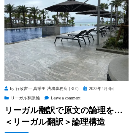
Posted
by
行政書士 真栄里 法務事務所 (RIE)
2023年4月4日
on
on
リーガル翻訳編
Leave a comment
リ
リーガル翻訳で原文の論理を…
ー
ガ
＜リーガル翻訳＞論理構造
ル
翻