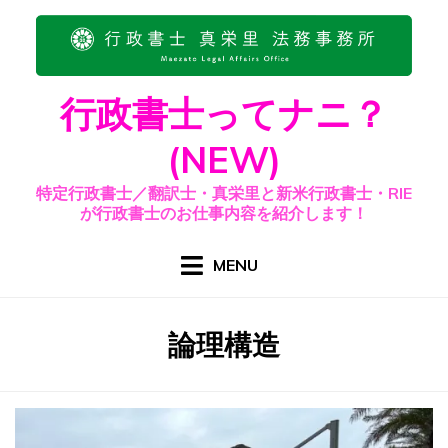
Skip
to
content
行政書士ってナニ？
(NEW)
特定行政書士／翻訳士・真栄里と新米行政書士・RIE
が行政書士のお仕事内容を紹介します！
MENU
カテゴリー
:
論理構造