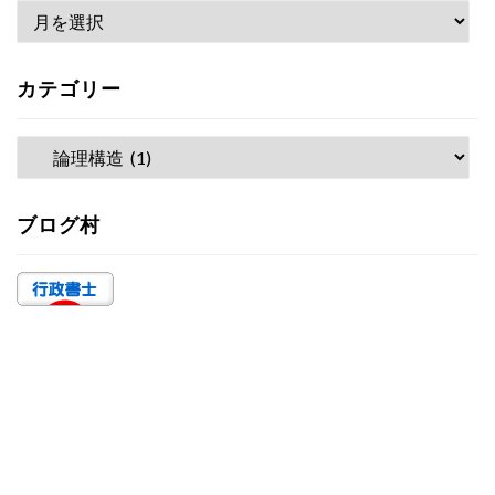
ア
ー
カ
カテゴリー
イ
ブ
カ
テ
ゴ
ブログ村
リ
ー