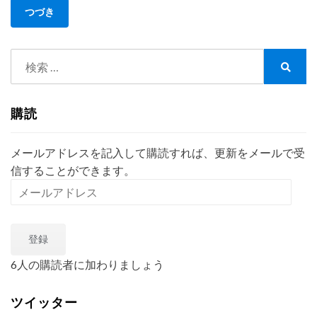
訳
つづき
で
原
検
文
の
索:
検
論
索
理
購読
を…
＜
リ
メールアドレスを記入して購読すれば、更新をメールで受
ー
信することができます。
ガ
メ
ル
ー
翻
ル
訳
登録
ア
＞
ド
論
6人の購読者に加わりましょう
レ
理
構
ス
ツイッター
造