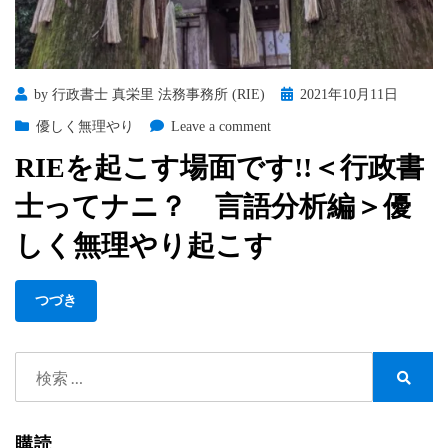
Posted
by
行政書士 真栄里 法務事務所 (RIE)
2021年10月11日
on
on
優しく無理やり
Leave a comment
RIE
RIEを起こす場面です!!＜行政書
を
起
士ってナニ？ 言語分析編＞優
こ
す
しく無理やり起こす
場
面
つづき
で
す!!
＜
検
行
索:
政
検
索
書
士
購読