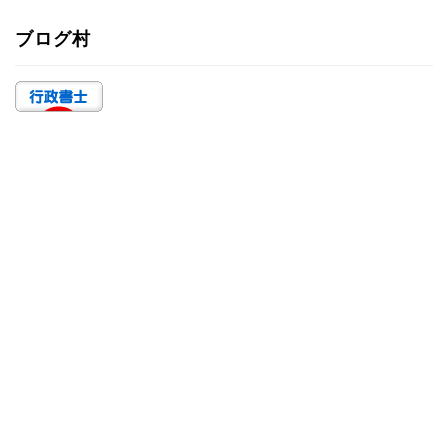
ゴ
ブログ村
リ
ー