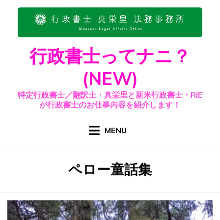
Skip
to
content
行政書士ってナニ？
(NEW)
特定行政書士／翻訳士・真栄里と新米行政書士・RIE
が行政書士のお仕事内容を紹介します！
MENU
タグ
:
ペロー童話集