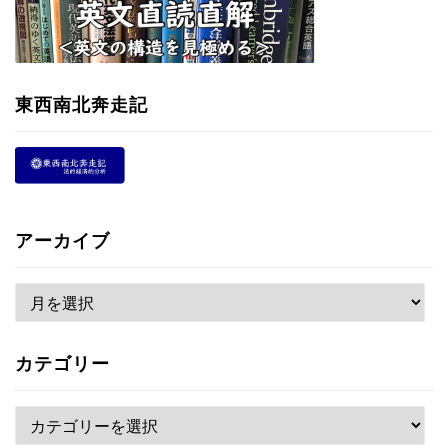
東西南北奔走記
アーカイブ
ア
ー
カ
カテゴリー
イ
ブ
カ
テ