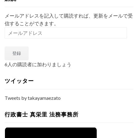
っ
て
メールアドレスを記入して購読すれば、更新をメールで受
ナ
信することができます。
ニ？
言
メ
語
ー
分
ル
析
登録
ア
編
ド
＞
6人の購読者に加わりましょう
レ
優
ス
し
ツイッター
く
無
Tweets by takayamaezato
理
や
り
行政書士 真栄里 法務事務所
起
こ
す