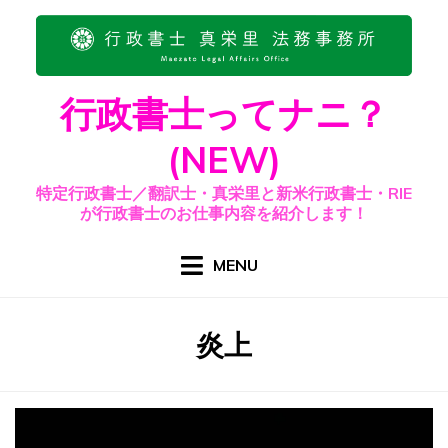
Skip
to
content
行政書士ってナニ？
(NEW)
特定行政書士／翻訳士・真栄里と新米行政書士・RIE
が行政書士のお仕事内容を紹介します！
MENU
タグ
:
炎上