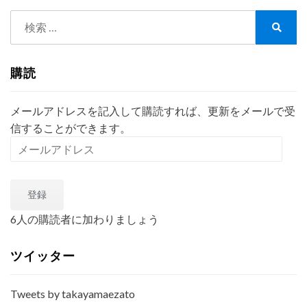
撃
検
＜
行
索:
検
政
索
書
購読
士
っ
て
メールアドレスを記入して購読すれば、更新をメールで受
ナ
信することができます。
ニ？
メ
バ
ー
ズ
ル
り
登録
ア
編
ド
＞
6人の購読者に加わりましょう
レ
炎
上
ス
ツイッター
Tweets by takayamaezato