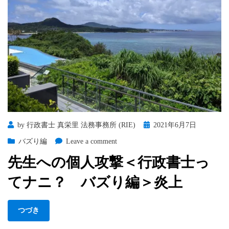
ナ
ニ？
理
解
不
能
編
＞
１・
炎
上
Posted
by
行政書士 真栄里 法務事務所 (RIE)
2021年6月7日
へ
on
の
on
バズり編
Leave a comment
先
先生への個人攻撃＜行政書士っ
生
へ
てナニ？ バズり編＞炎上
の
個
人
つづき
攻