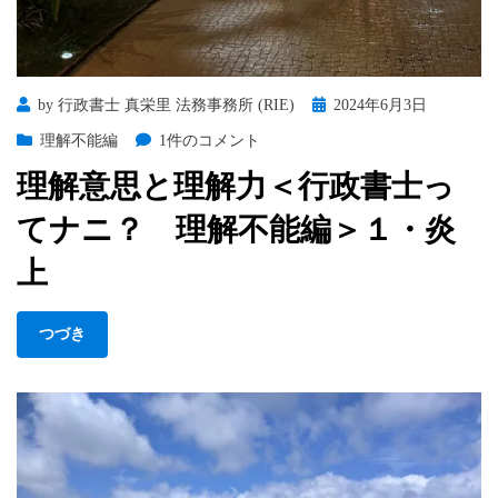
Posted
by
行政書士 真栄里 法務事務所 (RIE)
2024年6月3日
on
理
理解不能編
1件のコメント
解
理解意思と理解力＜行政書士っ
意
思
てナニ？ 理解不能編＞１・炎
と
理
上
解
力
つづき
＜
行
政
書
士
っ
て