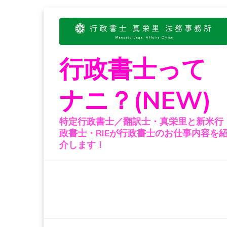
Skip
to
content
行政書士って
ナニ？(NEW)
特定行政書士／翻訳士・真栄里と新米行
政書士・RIEが行政書士のお仕事内容を
介します！