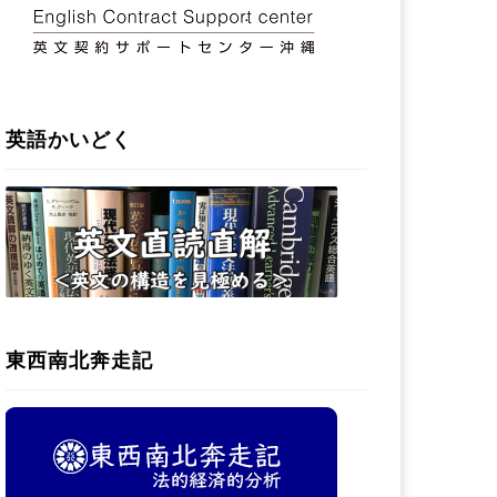
英語かいどく
東西南北奔走記