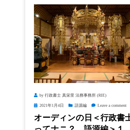
by
行政書士 真栄里 法務事務所 (RIE)
Posted
o
2021年1月4日
語源編
Leave a comment
on
オーディンの日＜行政書
ってナニ？ 語源編＞１