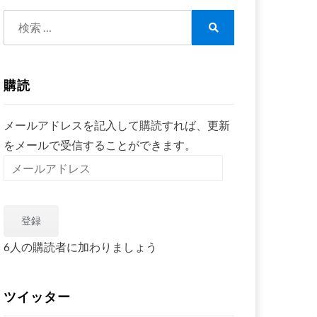
検
索:
検
索
購読
メールアドレスを記入して購読すれば、更新
をメールで受信することができます。
メ
ー
ル
登録
ア
ド
6人の購読者に加わりましょう
レ
ス
ツイッター