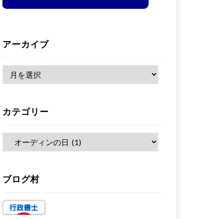
アーカイブ
ア
ー
カ
カテゴリー
イ
ブ
カ
テ
ゴ
ブログ村
リ
ー