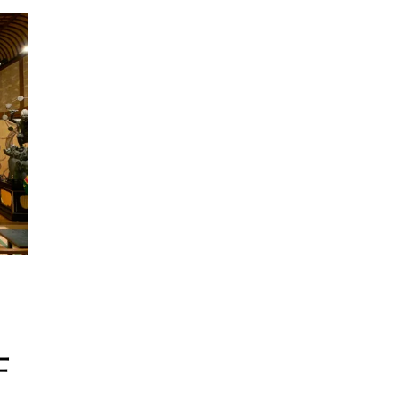
n
オ
士
ー
デ