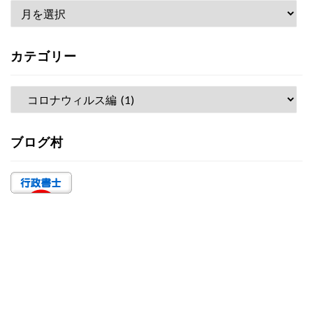
ア
ー
カ
カテゴリー
イ
ブ
カ
テ
ゴ
ブログ村
リ
ー