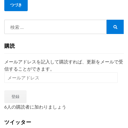
書
つづき
士
っ
検
て
ナ
索:
検
ニ？
索
コ
購読
ロ
ナ
ウ
メールアドレスを記入して購読すれば、更新をメールで受
ィ
信することができます。
ル
メ
ス
ー
編
ル
＞
登録
ア
ド
6人の購読者に加わりましょう
レ
ス
ツイッター