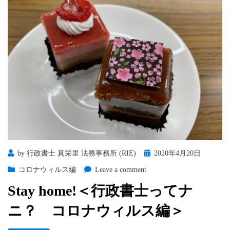
Posted
by
行政書士 真栄里 法務事務所 (RIE)
2020年4月20日
on
on
コロナウィルス編
Leave a comment
Stay
Stay home!＜行政書士ってナ
home!
＜
ニ？ コロナウィルス編＞
行
政