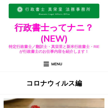
Skip
to
content
行政書士ってナニ？
(NEW)
特定行政書士／翻訳士・真栄里と新米行政書士・RIE
が行政書士のお仕事内容を紹介します！
MENU
カテゴリー
:
コロナウィルス編