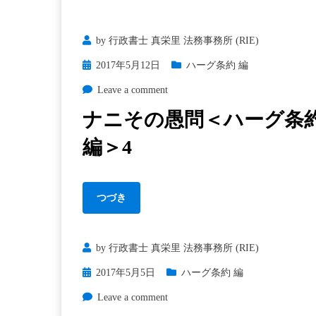
by
行政書士 真栄里 法務事務所 (RIE)
Posted
2017年5月12日
ハーグ条約 編
on
on
Leave a comment
ナ
ナニその愚問＜ハーグ条
ニ
編＞4
そ
の
愚
問
つづき
＜
ハ
by
行政書士 真栄里 法務事務所 (RIE)
ー
グ
Posted
2017年5月5日
ハーグ条約 編
条
on
on
Leave a comment
約
そ