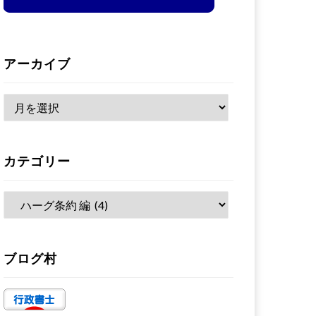
アーカイブ
ア
ー
カ
カテゴリー
イ
ブ
カ
テ
ゴ
ブログ村
リ
ー