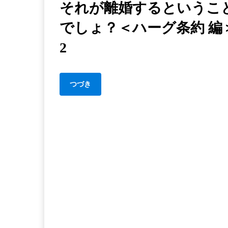
編
それが離婚するというこ
れ
＞
でしょ？＜ハーグ条約 編
が
4
離
2
婚
す
る
つづき
と
い
う
こ
と
で
し
ょ？
＜
ハ
ー
グ