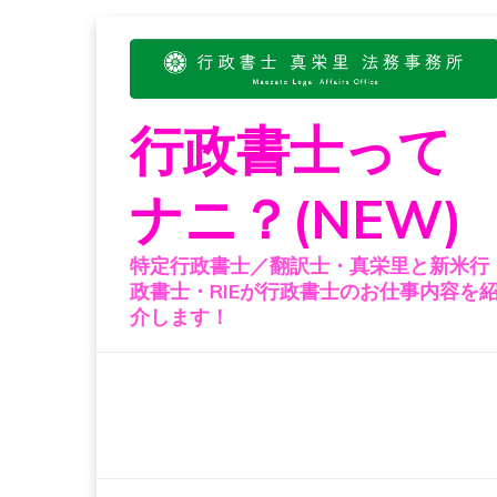
Skip
to
content
行政書士って
ナニ？(NEW)
特定行政書士／翻訳士・真栄里と新米行
政書士・RIEが行政書士のお仕事内容を
介します！