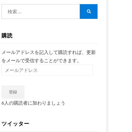
検
索:
検
索
購読
メールアドレスを記入して購読すれば、更新
をメールで受信することができます。
メ
ー
ル
登録
ア
ド
6人の購読者に加わりましょう
レ
ス
ツイッター