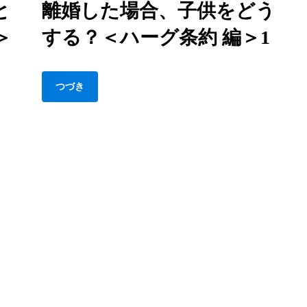
ハ
と
離婚した場合、子供をどう
婚
ー
＞
する？＜ハーグ条約 編＞1
し
グ
た
条
場
約
合、
つづき
編
子
＞
供
3
を
ど
う
す
る？
＜
ハ
ー
グ
条
約