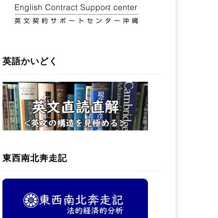
英語かいどく
東西南北奔走記