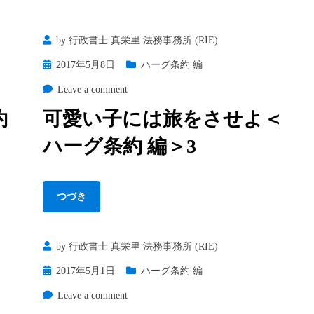
by
行政書士 真栄里 法務事務所 (RIE)
Posted
2017年5月8日
ハーグ条約 編
on
on
Leave a comment
可
約
可愛い子には旅をさせよ＜
愛
ハーグ条約 編＞3
い
子
に
は
つづき
旅
を
by
行政書士 真栄里 法務事務所 (RIE)
さ
せ
Posted
2017年5月1日
ハーグ条約 編
よ
on
on
Leave a comment
＜
離