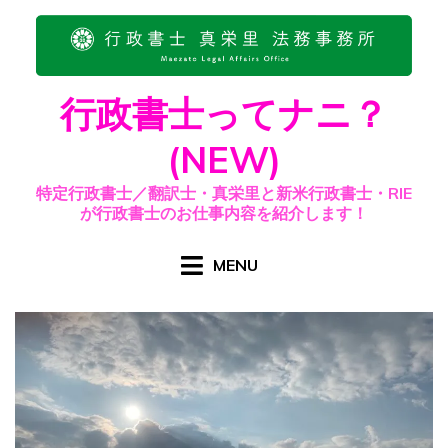
Skip
to
content
行政書士ってナニ？
(NEW)
特定行政書士／翻訳士・真栄里と新米行政書士・RIE
が行政書士のお仕事内容を紹介します！
MENU