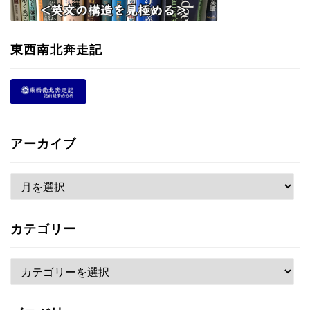
東西南北奔走記
アーカイブ
ア
ー
カ
カテゴリー
イ
ブ
カ
テ
ゴ