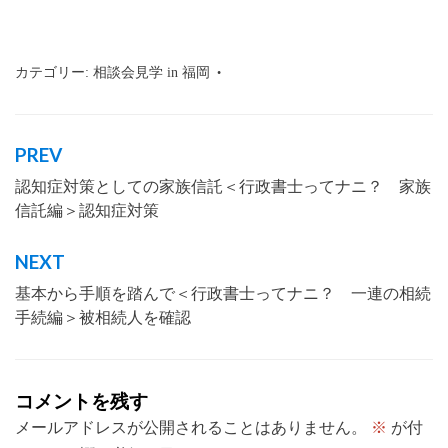
カテゴリー:
相談会見学 in 福岡
タグ:
行政書士
,
沖縄
,
那覇市
,
福岡
PREV
投
認知症対策としての家族信託＜行政書士ってナニ？ 家族
稿
信託編＞認知症対策
ナ
ビ
NEXT
ゲ
基本から手順を踏んで＜行政書士ってナニ？ 一連の相続
ー
手続編＞被相続人を確認
シ
ョ
コメントを残す
ン
メールアドレスが公開されることはありません。
※
が付