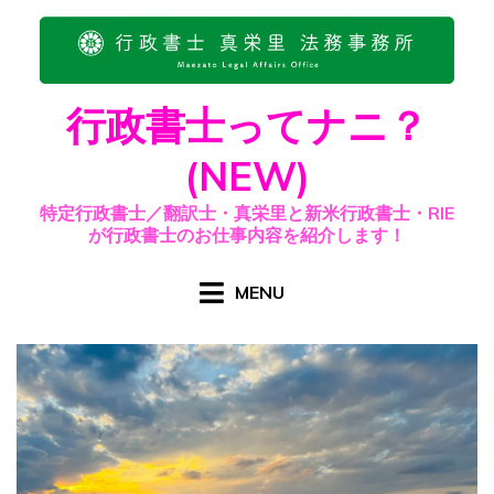
Skip
to
content
行政書士ってナニ？
(NEW)
特定行政書士／翻訳士・真栄里と新米行政書士・RIE
が行政書士のお仕事内容を紹介します！
MENU