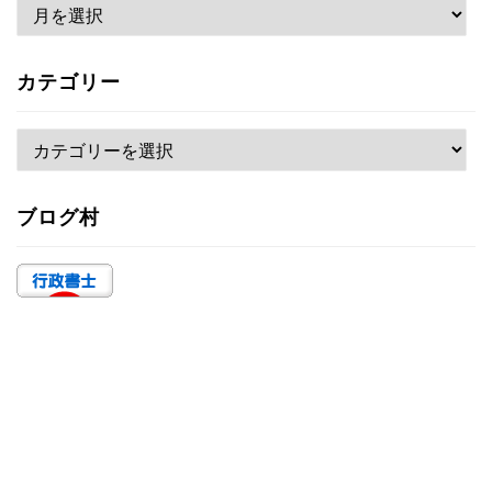
ア
ー
カ
カテゴリー
イ
ブ
カ
テ
ゴ
ブログ村
リ
ー