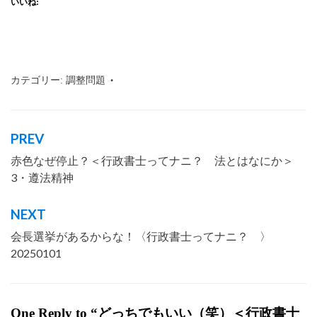
いいね:
カテゴリー:
調整問題
タグ:
行政書士
,
沖縄
,
那覇市
,
法
PREV
投
赤色なぜ停止？＜行政書士ってナニ？ 法とはなにか＞
稿
3・遵法精神
ナ
ビ
NEXT
ゲ
会長選挙があるからな！〈行政書士ってナニ？ 〉
ー
20250101
シ
ョ
One Reply to “どっちでもいい（笑）＜行政書士