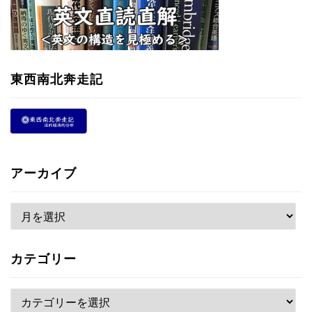
東西南北奔走記
アーカイブ
ア
ー
カ
カテゴリー
イ
ブ
カ