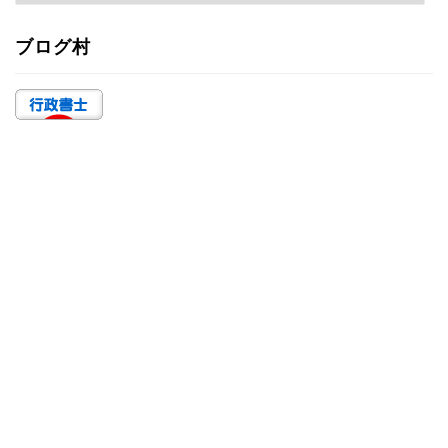
テ
ゴ
ブログ村
リ
ー