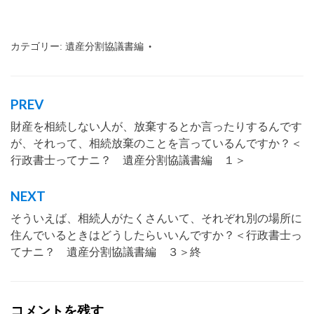
カテゴリー:
遺産分割協議書編
タグ:
行政書士
,
沖縄
,
那覇市
,
わ
かりやすく
,
仕事内容
,
会話形
式
,
行政書士とは
,
遺産分割
,
遺
産分割協議
PREV
投
財産を相続しない人が、放棄するとか言ったりするんです
稿
が、それって、相続放棄のことを言っているんですか？＜
ナ
行政書士ってナニ？ 遺産分割協議書編 １＞
ビ
ゲ
NEXT
ー
そういえば、相続人がたくさんいて、それぞれ別の場所に
住んでいるときはどうしたらいいんですか？＜行政書士っ
シ
てナニ？ 遺産分割協議書編 ３＞終
ョ
ン
コメントを残す