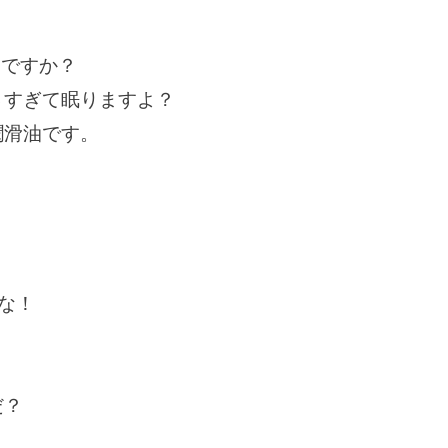
んですか？
さすぎて眠りますよ？
潤滑油です。
はな！
だ？