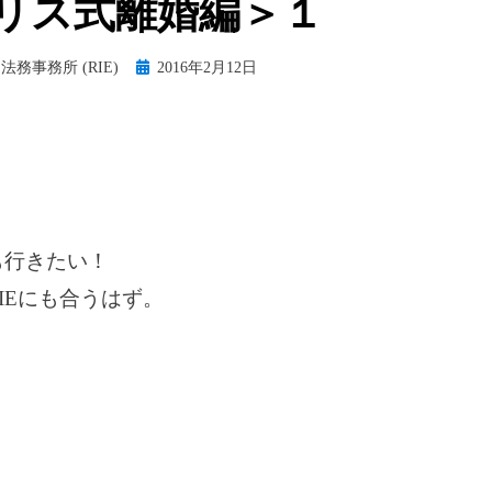
リス式離婚編＞１
Posted
法務事務所 (RIE)
2016年2月12日
on
も行きたい！
IEにも合うはず。