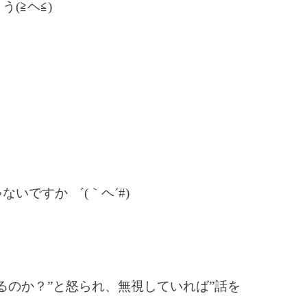
(≧ヘ≦)
いですか ゛(｀ヘ´#)
るのか？”と怒られ、無視していれば”話を