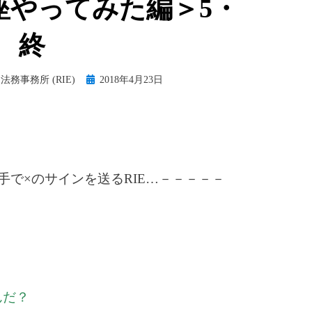
座やってみた編＞5・
終
Posted
法務事務所 (RIE)
2018年4月23日
on
手で×のサインを送るRIE…－－－－－
んだ？