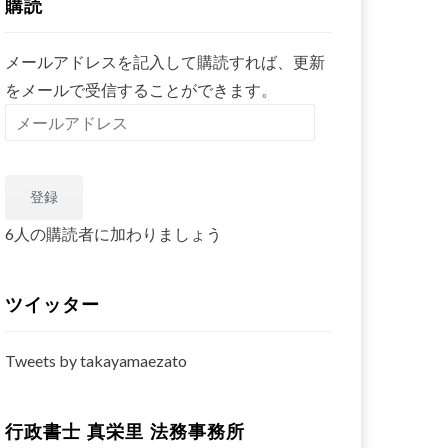
購読
メールアドレスを記入して購読すれば、更新
をメールで受信することができます。
メ
ー
ル
登録
ア
ド
6人の購読者に加わりましょう
レ
ス
ツイッター
Tweets by takayamaezato
行政書士 真栄里 法務事務所