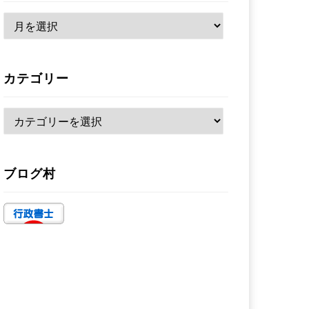
ア
ー
カ
カテゴリー
イ
ブ
カ
テ
ゴ
ブログ村
リ
ー