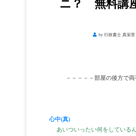
ニ？ 無料講
by
行政書士 真栄里 
－－－－－部屋の後方で両
心中(真)
あいついったい何をしている