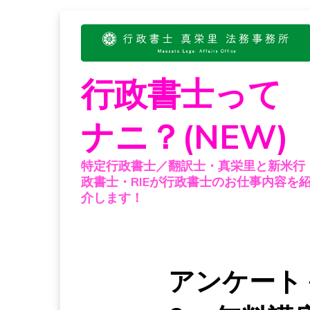
Skip
to
content
行政書士って
ナニ？(NEW)
特定行政書士／翻訳士・真栄里と新米行
政書士・RIEが行政書士のお仕事内容を
介します！
アンケート