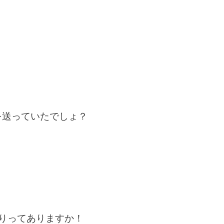
！
を送っていたでしょ？
。
りってありますか！