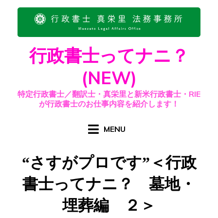
Skip
to
content
行政書士ってナニ？
(NEW)
特定行政書士／翻訳士・真栄里と新米行政書士・RIE
が行政書士のお仕事内容を紹介します！
MENU
“さすがプロです”＜行政
書士ってナニ？ 墓地・
埋葬編 ２＞