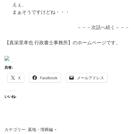
えぇ、
まぁそうですけどね・・・
－－－次話へ続く－－－
【真栄里孝也 行政書士事務所】のホームページです。
共有:
X
Facebook
メールアドレス
いいね:
カテゴリー:
墓地・埋葬編
タグ:
行政書士
,
沖縄
,
那覇市
,
わかり