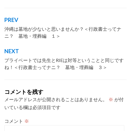
やすく
,
仕事内容
,
会話形式
,
埋葬
,
墓
地
,
行政書士とは
,
許可
PREV
投
沖縄は墓地が少ないと思いませんか？＜行政書士ってナ
稿
ニ？ 墓地・埋葬編 １＞
ナ
ビ
NEXT
ゲ
プライベートでは先生とRIEは対等ということと同じです
ー
ね！＜行政書士ってナニ？ 墓地・埋葬編 ３＞
シ
ョ
コメントを残す
ン
メールアドレスが公開されることはありません。
※
が付
いている欄は必須項目です
コメント
※