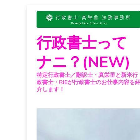
Skip
to
content
行政書士って
ナニ？(NEW)
特定行政書士／翻訳士・真栄里と新米行
政書士・RIEが行政書士のお仕事内容を
介します！