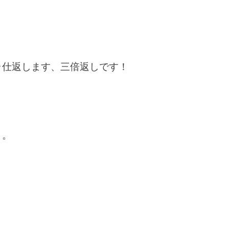
ラ仕返します、三倍返しです！
よ。