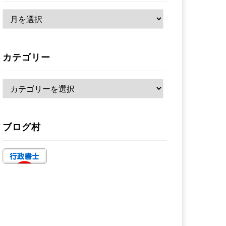
ア
ー
カ
カテゴリー
イ
ブ
カ
テ
ゴ
ブログ村
リ
ー