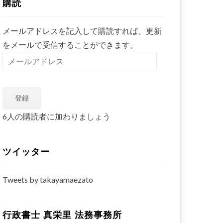
購読
メールアドレスを記入して購読すれば、更新
をメールで受信することができます。
メ
ー
ル
登録
ア
ド
6人の購読者に加わりましょう
レ
ス
ツイッター
Tweets by takayamaezato
行政書士 真栄里 法務事務所