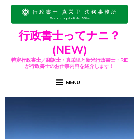
Skip
to
content
行政書士ってナニ？
(NEW)
特定行政書士／翻訳士・真栄里と新米行政書士・RIE
が行政書士のお仕事内容を紹介します！
MENU