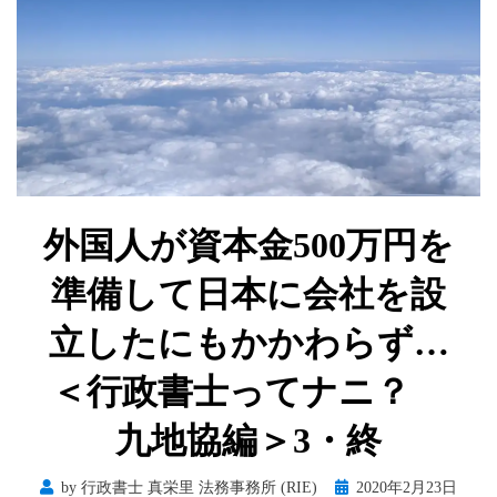
外国人が資本金500万円を
準備して日本に会社を設
立したにもかかわらず…
＜行政書士ってナニ？
九地協編＞3・終
Posted
by
行政書士 真栄里 法務事務所 (RIE)
2020年2月23日