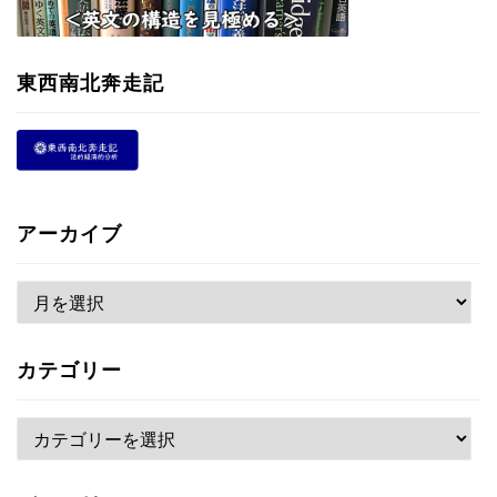
東西南北奔走記
アーカイブ
ア
ー
カ
カテゴリー
イ
ブ
カ
テ
ゴ