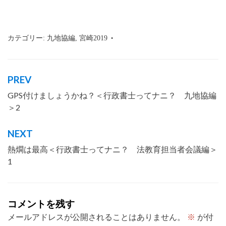
カテゴリー:
九地協編
,
宮崎2019
タグ:
行政書士
,
沖縄
,
那覇市
PREV
投
GPS付けましょうかね？＜行政書士ってナニ？ 九地協編
稿
＞2
ナ
ビ
NEXT
ゲ
熱燗は最高＜行政書士ってナニ？ 法教育担当者会議編＞
ー
1
シ
ョ
コメントを残す
ン
メールアドレスが公開されることはありません。
※
が付