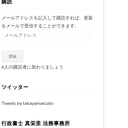
購読
メールアドレスを記入して購読すれば、更新
をメールで受信することができます。
メ
ー
ル
登録
ア
ド
6人の購読者に加わりましょう
レ
ス
ツイッター
Tweets by takayamaezato
行政書士 真栄里 法務事務所