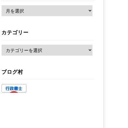
ア
ー
カ
カテゴリー
イ
ブ
カ
テ
ゴ
ブログ村
リ
ー