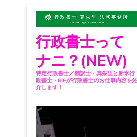
Skip
to
content
行政書士って
ナニ？(NEW)
特定行政書士／翻訳士・真栄里と新米行
政書士・RIEが行政書士のお仕事内容を
介します！