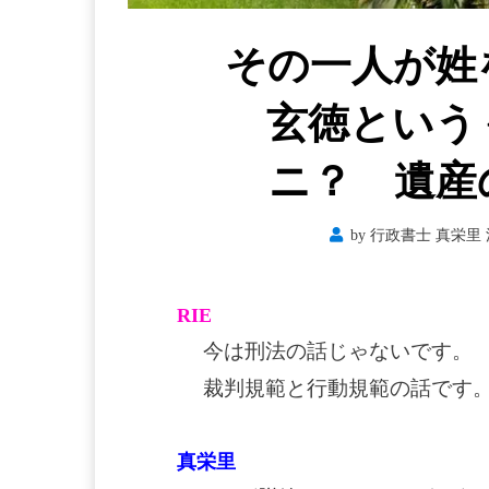
その一人が姓
玄徳という
ニ？ 遺産
by
行政書士 真栄里 法
RIE
今は刑法の話じゃないです。
裁判規範と行動規範の話です
真栄里