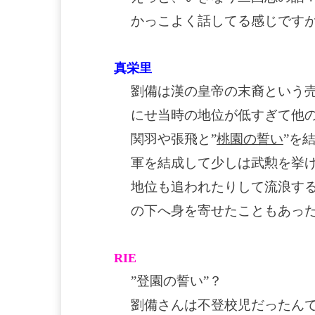
かっこよく話してる感じです
真栄里
劉備は漢の皇帝の末裔という
にせ当時の地位が低すぎて他
関羽や張飛と”
桃園の誓い
”を
軍を結成して少しは武勲を挙
地位も追われたりして流浪す
の下へ身を寄せたこともあっ
RIE
”登園の誓い”？
劉備さんは不登校児だったん