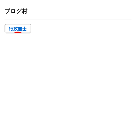
ゴ
ブログ村
リ
ー