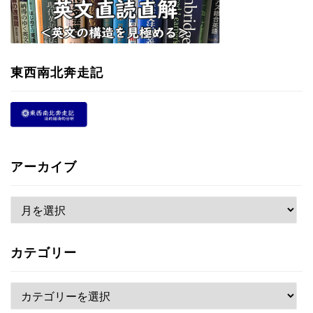
東西南北奔走記
アーカイブ
ア
ー
カ
カテゴリー
イ
ブ
カ
テ