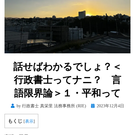
話せばわかるでしょ？＜
行政書士ってナニ？ 言
語限界論＞１・平和って
Posted
by
行政書士 真栄里 法務事務所 (RIE)
2023年12月4日
on
もくじ
[
表示
]