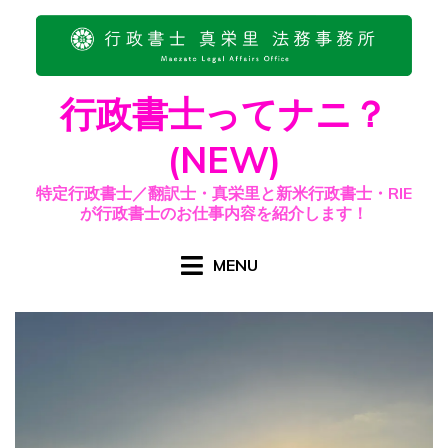
Skip
to
content
行政書士ってナニ？
(NEW)
特定行政書士／翻訳士・真栄里と新米行政書士・RIE
が行政書士のお仕事内容を紹介します！
MENU