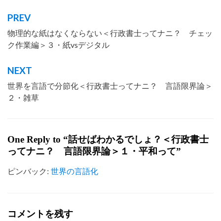
PREV
投
物理的な紙はなくならない＜行政書士ってナニ？ チェッ
稿
ク作業編＞３・紙vsデジタル
ナ
ビ
NEXT
ゲ
世界を言語で分節化＜行政書士ってナニ？ 言語限界論＞
ー
２・雑草
シ
ョ
One Reply to “話せばわかるでしょ？＜行政書士
ン
ってナニ？ 言語限界論＞１・平和って”
ピンバック:
世界の言語化
コメントを残す