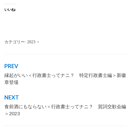
いいね:
カテゴリー:
2023
タグ:
行政書士
,
沖縄
,
那覇市
,
新年
,
2023
PREV
投
縁起がいい＜行政書士ってナニ？ 特定行政書士編＞新徽
稿
章登場
ナ
ビ
NEXT
ゲ
食前酒にもならない＜行政書士ってナニ？ 賀詞交歓会編
ー
＞2023
シ