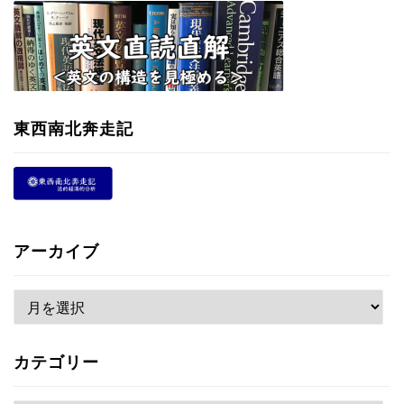
東西南北奔走記
アーカイブ
ア
ー
カ
カテゴリー
イ
ブ