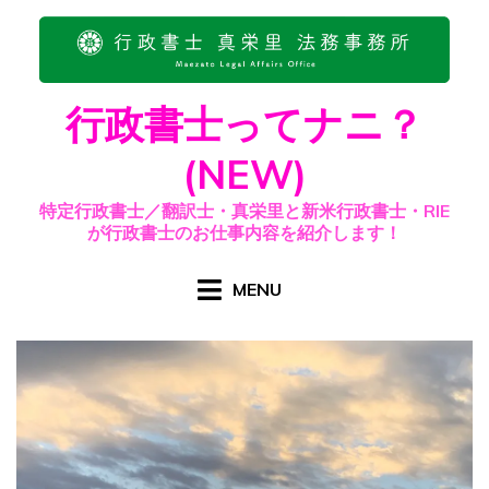
Skip
to
content
行政書士ってナニ？
(NEW)
特定行政書士／翻訳士・真栄里と新米行政書士・RIE
が行政書士のお仕事内容を紹介します！
MENU