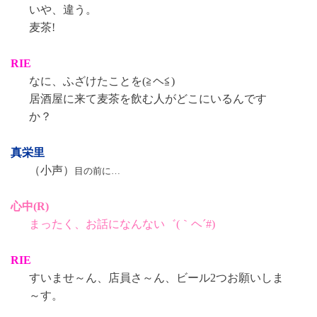
いや、違う。
麦茶!
RIE
なに、ふざけたことを(≧ヘ≦)
居酒屋に来て麦茶を飲む人がどこにいるんです
か？
真栄里
（小声）
目の前に…
心中(R)
まったく、お話になんない゛(｀ヘ´#)
RIE
すいませ～ん、店員さ～ん、ビール2つお願いしま
～す。