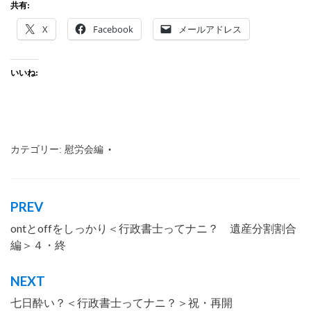
共有:
X
Facebook
メールアドレス
いいね:
カテゴリー:
慰労会編
タグ:
行政書士
,
沖縄
,
那覇市
,
わかりやす
く
,
仕事内容
,
会話形式
,
慰労会
PREV
投
ontとoffをしっかり＜行政書士ってナニ？ 遺産分割割合
稿
編＞４・終
ナ
ビ
NEXT
ゲ
七日酔い？＜行政書士ってナニ？＞祝・再開