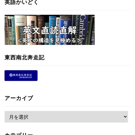
英語かいどく
東西南北奔走記
アーカイブ
ア
ー
カ