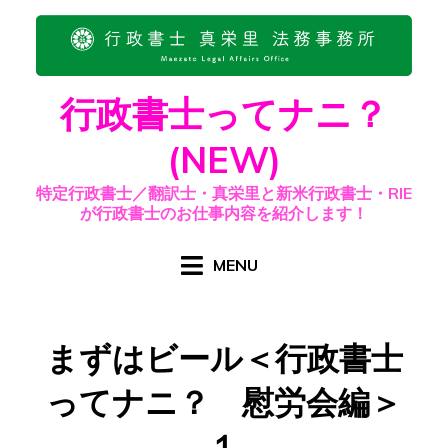
Skip
to
content
行政書士ってナニ？
(NEW)
特定行政書士／翻訳士・真栄里と新米行政書士・RIE
が行政書士のお仕事内容を紹介します！
MENU
まずはビール＜行政書士
ってナニ？ 慰労会編＞
１