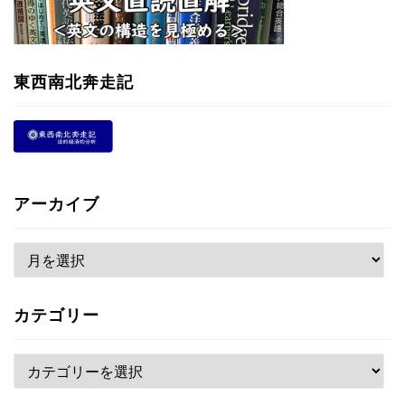
東西南北奔走記
アーカイブ
ア
ー
カ
カテゴリー
イ
ブ
カ
テ