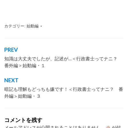
カテゴリー:
始動編
タグ:
行政書士
,
沖縄
,
那覇市
,
わかりやす
く
,
仕事内容
,
会話形式
,
行政書士試験
,
記述
式
PREV
投
知識は大丈夫でしたが、記述が…＜行政書士ってナニ？
稿
番外編＞始動編・１
ナ
ビ
NEXT
ゲ
暗記も理解もどっちも嫌です！＜行政書士ってナニ？ 番
ー
外編＞始動編・３
シ
ョ
コメントを残す
ン
メールアドレスが公開されることはありません。
※
が付