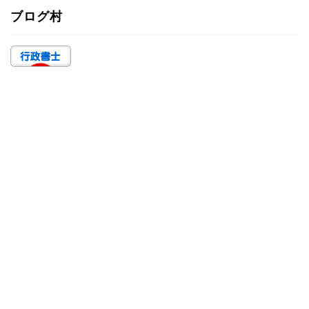
ゴ
ブログ村
リ
ー