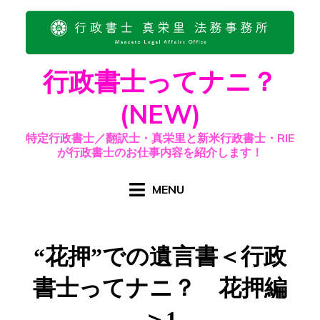
Skip
to
content
行政書士ってナニ？
(NEW)
特定行政書士／翻訳士・真栄里と新米行政書士・RIE
が行政書士のお仕事内容を紹介します！
MENU
“花押”での遺言書＜行政
書士ってナニ？ 花押編
＞1