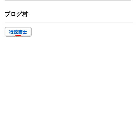
テ
ゴ
ブログ村
リ
ー