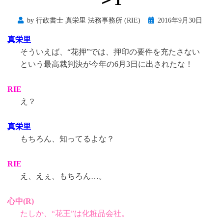
Posted
by
行政書士 真栄里 法務事務所 (RIE)
2016年9月30日
on
真栄里
そういえば、“花押”では、押印の要件を充たさない
という最高裁判決が今年の6月3日に出されたな！
RIE
え？
真栄里
もちろん、知ってるよな？
RIE
え、えぇ、もちろん…。
心中(R)
たしか、“花王”は化粧品会社。