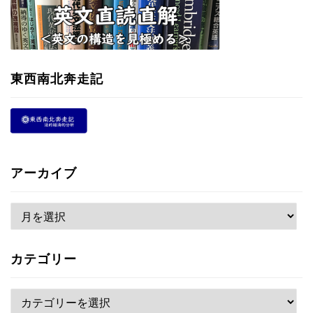
東西南北奔走記
アーカイブ
ア
ー
カ
カテゴリー
イ
ブ
カ