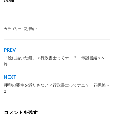
いいね:
カテゴリー:
花押編
タグ:
沖縄
,
那覇市
,
わかりやすく
,
仕事内
容
,
会話形式
,
相続
,
花押
,
行政書士とは
,
遺
言
PREV
投
「絵に描いた餅」＜行政書士ってナニ？ 示談書編＞6・
稿
終
ナ
ビ
NEXT
ゲ
押印の要件を満たさない＜行政書士ってナニ？ 花押編＞
ー
2
シ
ョ
コメントを残す