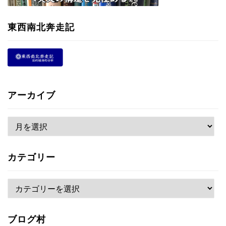
東西南北奔走記
アーカイブ
ア
ー
カ
カテゴリー
イ
ブ
カ
テ
ゴ
ブログ村
リ