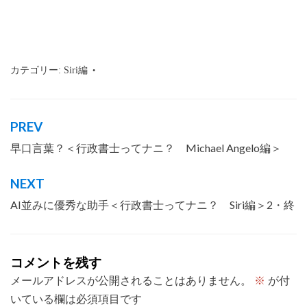
カテゴリー:
Siri編
タグ:
沖縄
,
那覇市
,
mac
,
siri
,
わかりやすく
,
仕事内容
,
会話形式
,
行政書士とは
PREV
投
早口言葉？＜行政書士ってナニ？ Michael Angelo編＞
稿
ナ
NEXT
ビ
AI並みに優秀な助手＜行政書士ってナニ？ Siri編＞2・終
ゲ
ー
シ
コメントを残す
ョ
メールアドレスが公開されることはありません。
※
が付
いている欄は必須項目です
ン