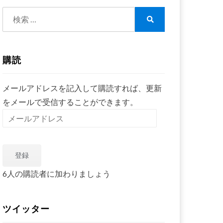
検
索:
検
索
購読
メールアドレスを記入して購読すれば、更新
をメールで受信することができます。
メ
ー
ル
登録
ア
ド
6人の購読者に加わりましょう
レ
ス
ツイッター