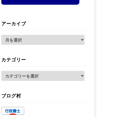
アーカイブ
ア
ー
カ
カテゴリー
イ
ブ
カ
テ
ゴ
ブログ村
リ
ー