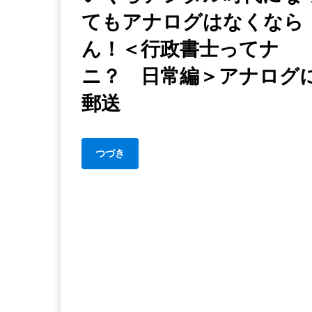
てもアナログはなくなら
ら
デ
ん！＜行政書士ってナ
ジ
タ
ニ？ 日常編＞アナログ
ル
郵送
時
代
に
つづき
な
っ
て
も
ア
ナ
ロ
グ
は