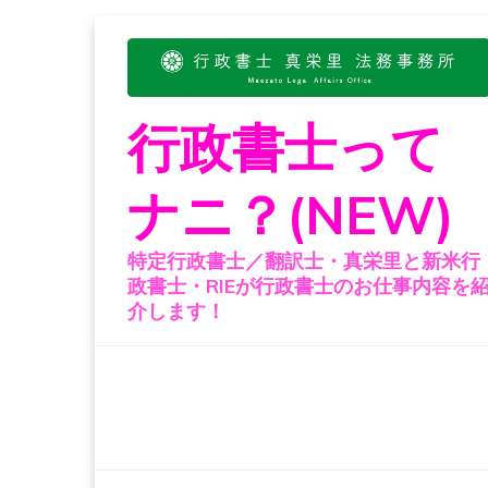
Skip
to
content
行政書士って
ナニ？(NEW)
特定行政書士／翻訳士・真栄里と新米行
政書士・RIEが行政書士のお仕事内容を
介します！