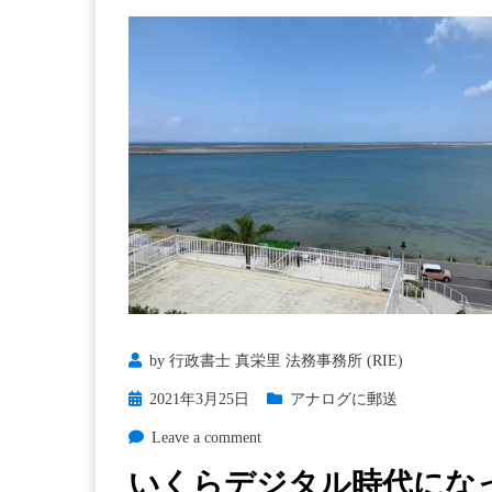
by
行政書士 真栄里 法務事務所 (RIE)
Posted
2021年3月25日
アナログに郵送
on
on
Leave a comment
い
いくらデジタル時代にな
く