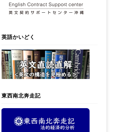
英語かいどく
東西南北奔走記