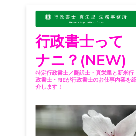
Skip
to
content
行政書士って
ナニ？(NEW)
特定行政書士／翻訳士・真栄里と新米行
政書士・RIEが行政書士のお仕事内容を
介します！