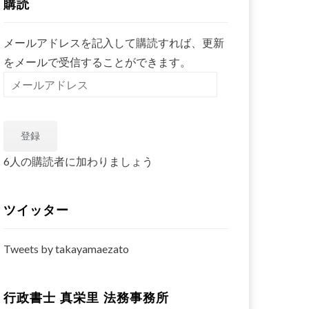
購読
メールアドレスを記入して購読すれば、更新
をメールで受信することができます。
メ
ー
ル
登録
ア
ド
6人の購読者に加わりましょう
レ
ス
ツイッター
Tweets by takayamaezato
行政書士 真栄里 法務事務所