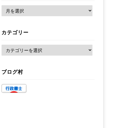
ア
ー
カ
カテゴリー
イ
ブ
カ
テ
ゴ
ブログ村
リ
ー