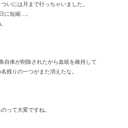
、ついには月まで行っちゃいました。
0日に短縮…。
ね。
3条自体が削除されたから血統を維持して
の名残りの一つがまた消えたな。
るのって大変ですね。