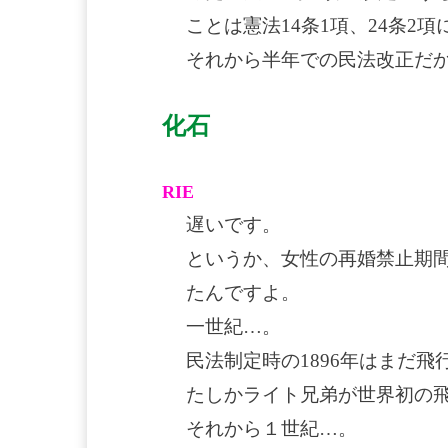
ことは憲法14条1項、24条2
それから半年での民法改正だ
化石
RIE
遅いです。
というか、女性の再婚禁止期間６
たんですよ。
一世紀…。
民法制定時の1896年はまだ
たしかライト兄弟が世界初の飛
それから１世紀…。