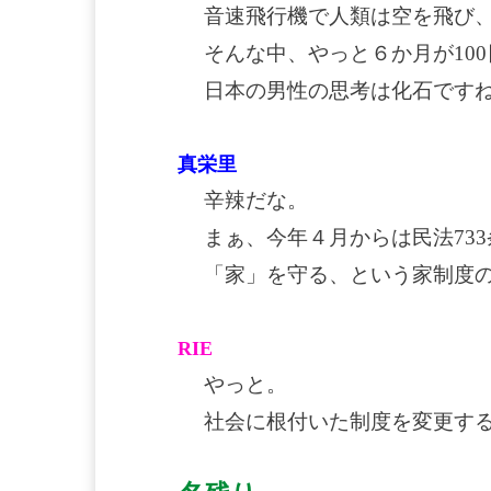
音速飛行機で人類は空を飛び
そんな中、やっと６か月が10
日本の男性の思考は化石です
真栄里
辛辣だな。
まぁ、今年４月からは民法73
「家」を守る、という家制度
RIE
やっと。
社会に根付いた制度を変更す