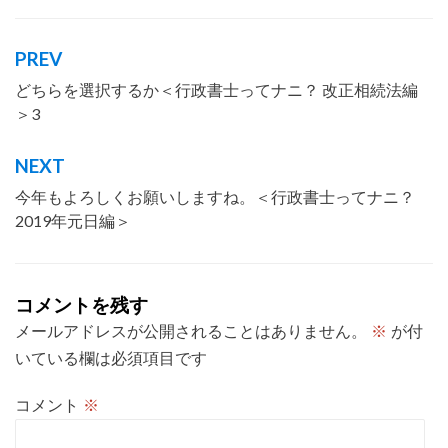
PREV
投
どちらを選択するか＜行政書士ってナニ？ 改正相続法編
稿
＞3
ナ
ビ
NEXT
ゲ
今年もよろしくお願いしますね。＜行政書士ってナニ？
ー
2019年元日編＞
シ
ョ
コメントを残す
ン
メールアドレスが公開されることはありません。
※
が付
いている欄は必須項目です
コメント
※