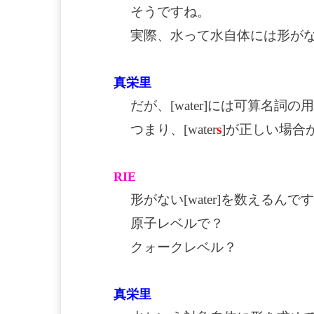
そうですね。
実際、水って水自体には形が
真栄里
だが、[water]には可算名詞
つまり、[water
s
]が正しい場合
RIE
形がない[water]を数えるんで
原子レベルで？
クォークレベル？
真栄里