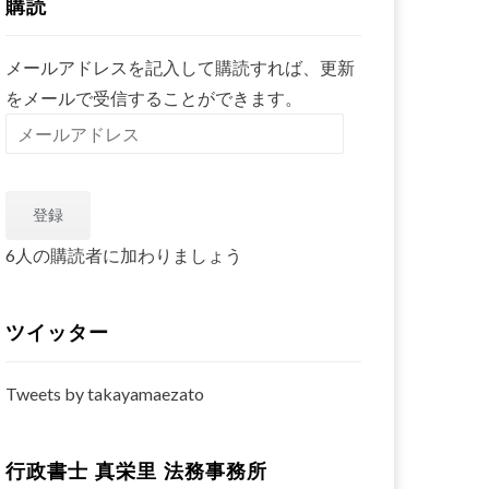
購読
メールアドレスを記入して購読すれば、更新
をメールで受信することができます。
メ
ー
ル
登録
ア
ド
6人の購読者に加わりましょう
レ
ス
ツイッター
Tweets by takayamaezato
行政書士 真栄里 法務事務所