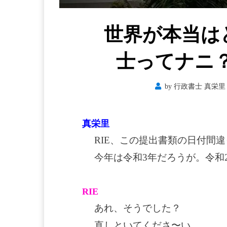
世界が本当は
士ってナニ？ 
by
行政書士 真栄里 
真栄里
RIE、この提出書類の日付間
今年は令和3年だろうが。令和
RIE
あれ、そうでした？
直しといてくださ〜い。