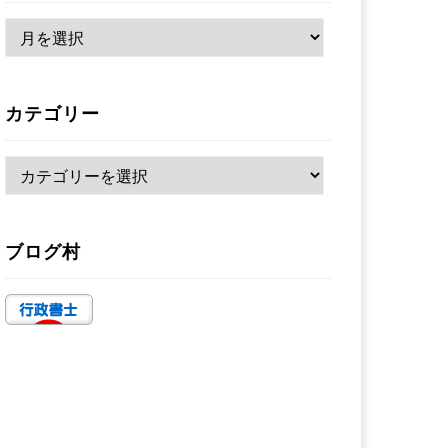
ア
ー
カ
カテゴリー
イ
ブ
カ
テ
ゴ
ブログ村
リ
ー