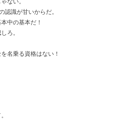
じゃない。
Eの認識が甘いからだ。
基本中の基本だ！
認しろ。
士を名乗る資格はない！
て。