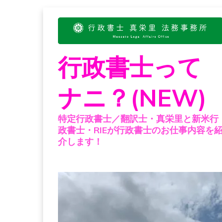
Skip
to
content
行政書士って
ナニ？(NEW)
特定行政書士／翻訳士・真栄里と新米行
政書士・RIEが行政書士のお仕事内容を
介します！