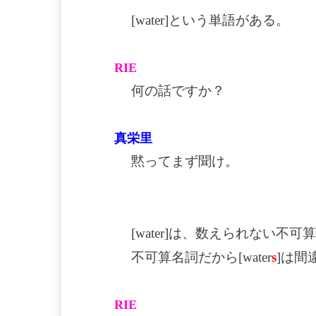
[water]という単語がある。
RIE
何の話ですか？
真栄里
黙ってまず聞け。
[water]は、数えられない不
不可算名詞だから[water
s
]は間
RIE