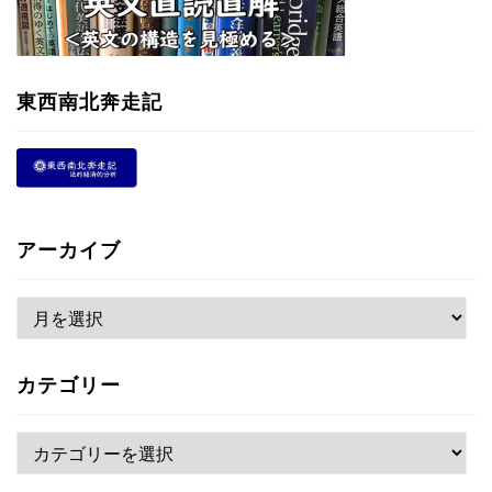
東西南北奔走記
アーカイブ
ア
ー
カ
カテゴリー
イ
ブ
カ
テ