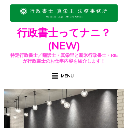
Skip
to
content
行政書士ってナニ？
(NEW)
特定行政書士／翻訳士・真栄里と新米行政書士・RIE
が行政書士のお仕事内容を紹介します！
MENU