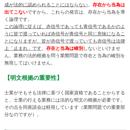
成が法的に認められることにはならない
。
存在から当為は
出てこない
ですから。これらの発言は、存在から当為を導
く論理です。
この論理に従えば、赤信号であっても青信号であるかのよ
うに皆で渡っていれば赤信号が青信号と同じ意味になるこ
とになりますが、皆が赤信号で渡っていても赤信号は法律
上「止まれ」です
。
存在と当為は峻別
しないといけませ
ん。業務の法的根拠を問う業際問題で存在と当為の峻別を
無視してはいけません。
【明文根拠の重要性】
士業がそもそも法律に基づく国家資格であることからする
と、士業の行える業務には法的な明文の根拠が必要です。
その点を同座談会は軽視しています（業際問題での重要部
分なのですが）。