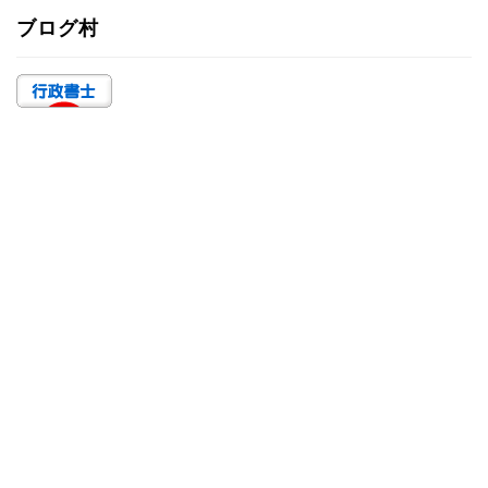
ゴ
ブログ村
リ
ー