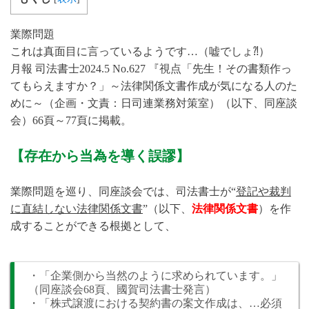
業際問題
これは真面目に言っているようです…（嘘でしょ⁈）
月報 司法書士2024.5 No.627 『視点「先生！その書類作っ
てもらえますか？」～法律関係文書作成が気になる人のた
めに～（企画・文責：日司連業務対策室）（以下、同座談
会）66頁～77頁に掲載。
【存在から当為を導く誤謬】
業際問題を巡り、同座談会では、司法書士が“
登記や裁判
に直結しない法律関係文書
”（以下、
法律関係文書
）を作
成することができる根拠として、
・「企業側から当然のように求められています。」
（同座談会68頁、國賀司法書士発言）
・「株式譲渡における契約書の案文作成は、…必須