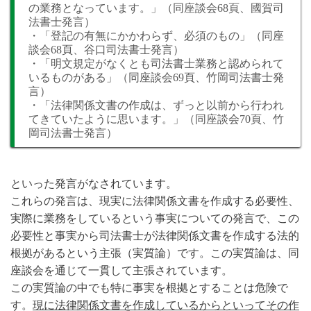
の業務となっています。」（同座談会68頁、國賀司
法書士発言）
・「登記の有無にかかわらず、必須のもの」（同座
談会68頁、谷口司法書士発言）
・「明文規定がなくとも司法書士業務と認められて
いるものがある」（同座談会69頁、竹岡司法書士発
言）
・「法律関係文書の作成は、ずっと以前から行われ
てきていたように思います。」（同座談会70頁、竹
岡司法書士発言）
といった発言がなされています。
これらの発言は、現実に法律関係文書を作成する必要性、
実際に業務をしているという事実についての発言で、この
必要性と事実から司法書士が法律関係文書を作成する法的
根拠があるという主張（実質論）です。この実質論は、同
座談会を通じて一貫して主張されています。
この実質論の中でも特に事実を根拠とすることは危険で
す。
現に法律関係文書を作成しているからといってその作