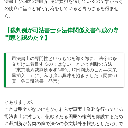
法書士が国民の権利行使に負担を課しているのですからそ
の使命に堂々と背く行為をしていると言わざるを得ませ
ん。
【裁判例が司法書士を法律関係文書作成の専
門家と認めた？】
司法書士の専門性というものを導く際に、法令の条
文だけに着目するのではない、という判断の方法
（東京地方裁判所令和3年9月17日判決のこと―真栄
里挿入―）に、私は強い興味を抱きました（同書69
頁、谷口司法書士発言）
とありますが、
これは明文がないにもかかわらず事実上業務を行っている
司法書士に対して、依頼者たる国民の権利を保護するため
に裁判所が苦肉の策で法令の条文以外を根拠としただけで