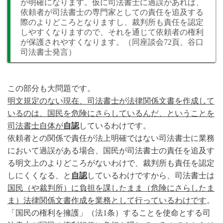
が明確になります。仮に司法書士に過誤があれば、
依頼者が司法書士の専門家としての責任を追及する
際のよりどころとなりますし、裁判所も責任を認定
しやすくなりますので、それを通じて依頼者の権利
が保護されやすくなります。（同座談会72頁、谷口
司法書士発言）
この部分も大問題です。
明文規定のない現在、司法書士が法律関係文書を作成して
いるのは、国民を危険にさらしているんだ、ということを
司法書士自体が
自認
しているわけです。
依頼者との関係で責任が法上明確ではない司法書士に業務
において過誤がある場合、国民が司法書士の責任を追及す
る明文上のよりどころがないわけで、裁判所も責任を認定
しにくくなる、と
自認
しているわけですから、司法書士は
国民（や裁判所）に負担を課したまま（危険にさらしたま
ま）法律関係文書作成を業務として行っているわけです
。
「国民の権利を擁護」（法1条）することを使命とする司