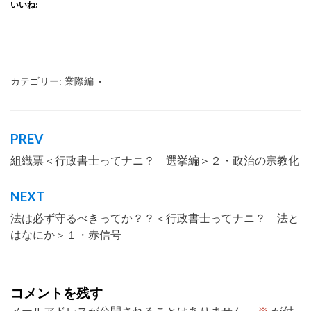
いいね:
カテゴリー:
業際編
タグ:
行政書士
,
沖縄
,
那覇市
,
業際
,
司法書
士
PREV
投
組織票＜行政書士ってナニ？ 選挙編＞２・政治の宗教化
稿
ナ
NEXT
ビ
法は必ず守るべきってか？？＜行政書士ってナニ？ 法と
ゲ
はなにか＞１・赤信号
ー
シ
コメントを残す
ョ