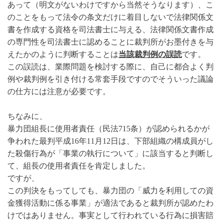
あって（明文がないわけですから当然そうなります）、こ
のことをもって法令の条文だけに着目しないで法律関係文
書を作成する資格を司法書士に与える、法律関係文書作成
の専門性を司法書士に認めることに裁判所がお墨付きを与
えたかのように判断することは
当該裁判例の誤読
です。
この誤読は、業際問題を検討する際に、自己に都合よく判
例や裁判例を引き付ける常套手段ですのでそういった議論
の仕方には注意が必要です。
ちなみに、
暴力団組長に使用者責任（民法715条）が認められるかが
争われた最判平成16年11月12日は、下部組織の構成員がし
た殺傷行為が「事業の執行について」に該当すると判断し
て、組長の使用者責任を肯定しました。
ですが、
この判決をもってしても、暴力団の「威力を利用しての資
金獲得活動に係る事業」が適法であると裁判所が認めたわ
けではありません。事実として行われている行為に損害賠