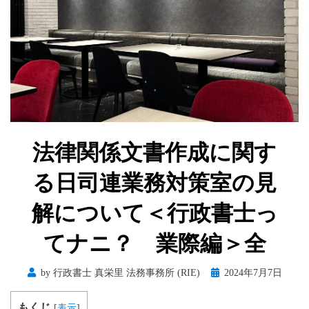
法律関係文書作成に関す
る日司連業務対策室の見
解について＜行政書士っ
てナニ？ 業際編＞全
Posted
by
行政書士 真栄里 法務事務所 (RIE)
2024年7月7日
on
もくじ
[
表示
]