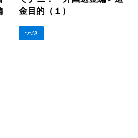
フ
金
編
金目的（１）
ト・
防
コ
止
ー
＜
つづき
ド
行
や
政
ル
書
ー
士
テ
っ
ィ
て
ン
ナ
グ・
ニ
コ
外
ー
国
ド
送
＜
金
行
編
政
＞