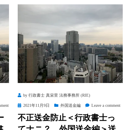
by
行政書士 真栄里 法務事務所 (RIE)
on
Posted
on
mment
2021年11月9日
外国送金編
Leave a comment
ス
on
不
ー
不正送金防止＜行政書士っ
ウ
正
書
てナニ？ 外国送金編＞送
ィ
送