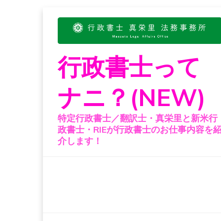
Skip
to
content
行政書士って
ナニ？(NEW)
特定行政書士／翻訳士・真栄里と新米行
政書士・RIEが行政書士のお仕事内容を
介します！