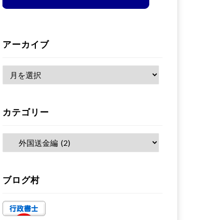
アーカイブ
ア
ー
カ
カテゴリー
イ
ブ
カ
テ
ゴ
ブログ村
リ
ー