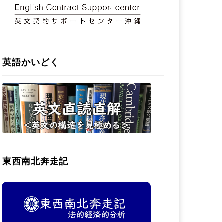
）
英語かいどく
東西南北奔走記