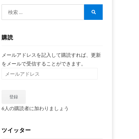
検
索:
検
索
購読
メールアドレスを記入して購読すれば、更新
をメールで受信することができます。
メ
ー
ル
登録
ア
ド
6人の購読者に加わりましょう
レ
ス
ツイッター