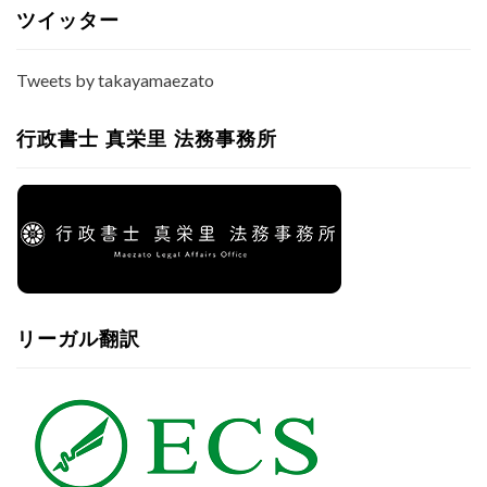
ス
ニ？
ツイッター
政
教
Tweets by takayamaezato
分
離
編
行政書士 真栄里 法務事務所
＞
１
リーガル翻訳