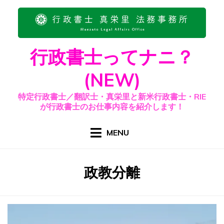
Skip
to
content
行政書士ってナニ？
(NEW)
特定行政書士／翻訳士・真栄里と新米行政書士・RIE
が行政書士のお仕事内容を紹介します！
MENU
カテゴリー
:
政教分離