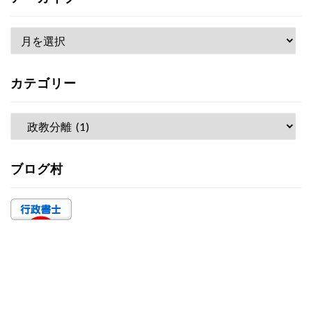
ア
ー
カ
カテゴリー
イ
ブ
カ
テ
ゴ
ブログ村
リ
ー