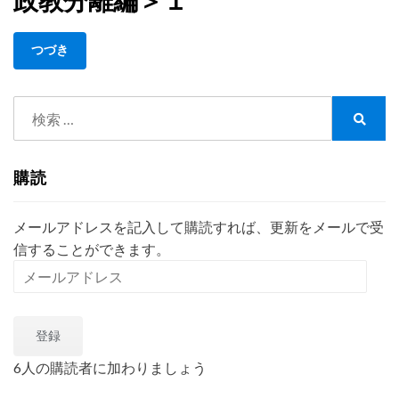
政教分離編＞１
る
孔
つづき
子
廟
を
検
め
索:
ぐ
検
索
る
憲
購読
法
訴
メールアドレスを記入して購読すれば、更新をメールで受
訟
信することができます。
＜
行
メ
政
ー
書
ル
士
登録
ア
っ
ド
て
6人の購読者に加わりましょう
レ
ナ