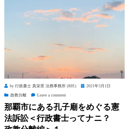
Posted
by
行政書士 真栄里 法務事務所 (RIE)
2021年3月1日
on
on
政教分離
Leave a comment
那
那覇市にある孔子廟をめぐる憲
覇
市
法訴訟＜行政書士ってナニ？
に
あ