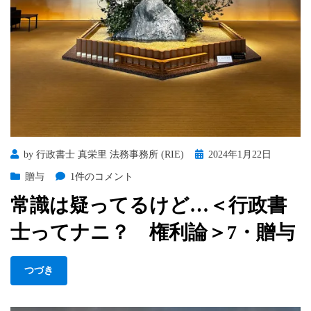
の
Posted
by
行政書士 真栄里 法務事務所 (RIE)
2024年1月22日
on
常
贈与
1件のコメント
識
常識は疑ってるけど…＜行政書
は
疑
士ってナニ？ 権利論＞7・贈与
っ
て
る
つづき
け
ど…