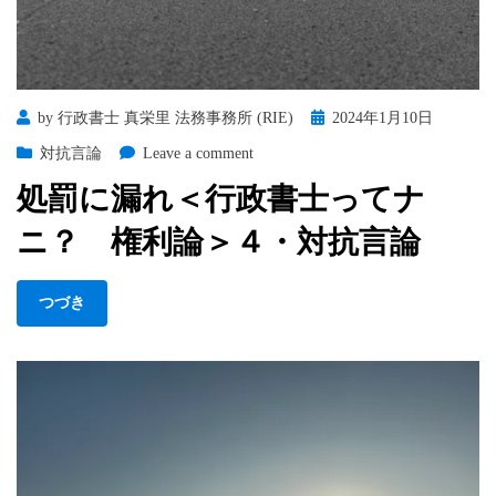
＞
5・
思
考
Posted
by
行政書士 真栄里 法務事務所 (RIE)
2024年1月10日
訓
on
練
on
対抗言論
Leave a comment
処
処罰に漏れ＜行政書士ってナ
罰
に
ニ？ 権利論＞４・対抗言論
漏
れ
＜
つづき
行
政
書
士
っ
て
ナ
ニ？