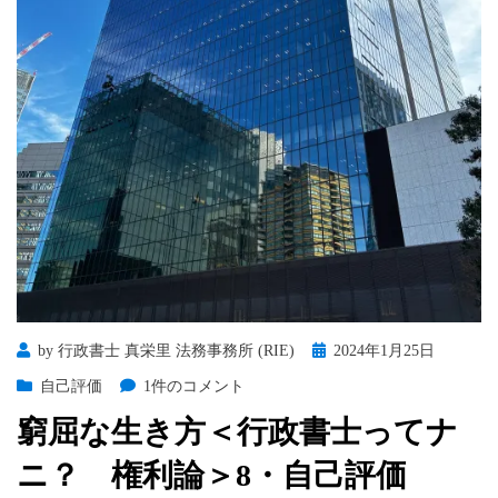
ざ
し
へ
の
Posted
by
行政書士 真栄里 法務事務所 (RIE)
2024年1月25日
on
窮
自己評価
1件のコメント
屈
窮屈な生き方＜行政書士ってナ
な
生
ニ？ 権利論＞8・自己評価
き