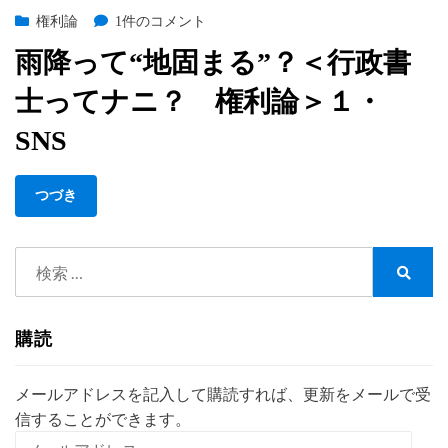
on
の
雨
権利論
1件のコメント
降
雨降って“地固まる”？＜行政書
っ
て“地
士ってナニ？ 権利論＞１・
固
ま
SNS
る”？
＜
つづき
行
政
書
検
士
索:
っ
検
索
て
ナ
購読
ニ？
権
メールアドレスを記入して購読すれば、更新をメールで受
利
信することができます。
論
＞
メ