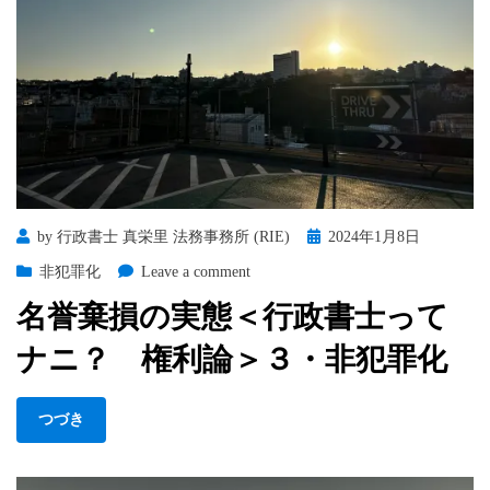
権
利
論
＞
４・
対
抗
言
論
Posted
by
行政書士 真栄里 法務事務所 (RIE)
2024年1月8日
on
on
非犯罪化
Leave a comment
名
名誉棄損の実態＜行政書士って
誉
棄
ナニ？ 権利論＞３・非犯罪化
損
の
実
つづき
態
＜
行