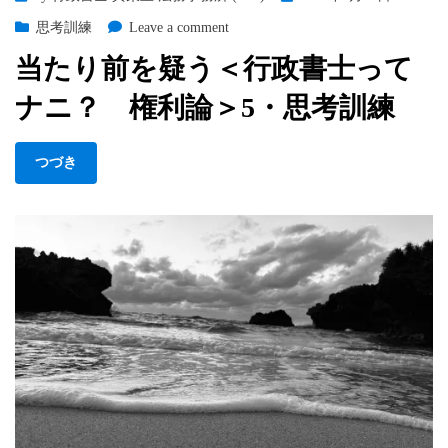
on
on
思考訓練
Leave a comment
当
当たり前を疑う＜行政書士って
た
り
ナニ？ 権利論＞5・思考訓練
前
を
疑
つづき
う
＜
行
政
書
士
っ
て
ナ
ニ？
権
利
論