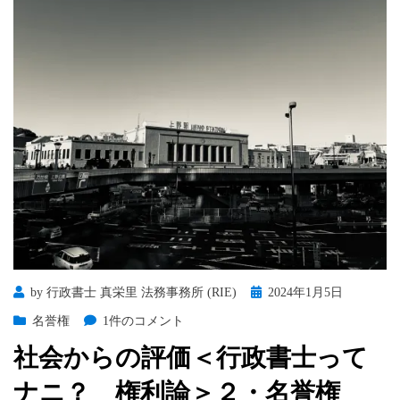
政
書
士
っ
て
ナ
ニ？
権
利
論
＞
３・
非
犯
Posted
by
行政書士 真栄里 法務事務所 (RIE)
2024年1月5日
罪
on
化
社
名誉権
1件のコメント
会
社会からの評価＜行政書士って
か
ら
ナニ？ 権利論＞２・名誉権
の