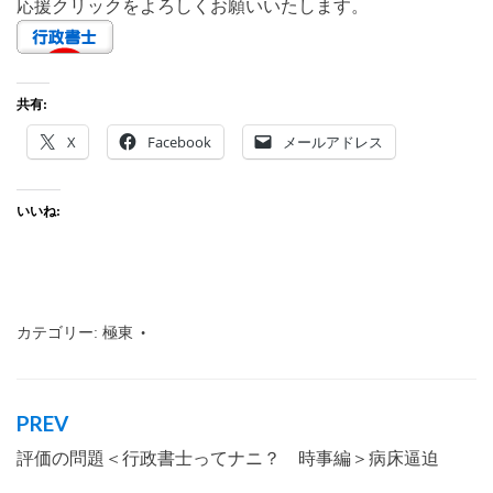
応援クリックをよろしくお願いいたします。
共有:
X
Facebook
メールアドレス
いいね:
カテゴリー:
極東
タグ:
行政書士
,
沖縄
,
那覇市
,
英語
,
極東
PREV
投
評価の問題＜行政書士ってナニ？ 時事編＞病床逼迫
稿