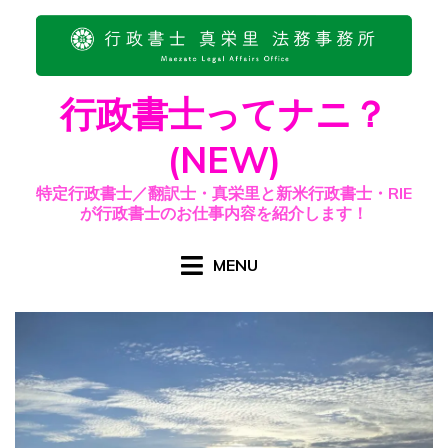
Skip
to
content
行政書士ってナニ？
(NEW)
特定行政書士／翻訳士・真栄里と新米行政書士・RIE
が行政書士のお仕事内容を紹介します！
MENU