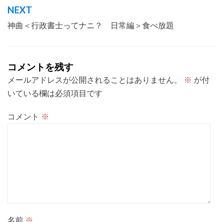
ナ
NEXT
ビ
神曲＜行政書士ってナニ？ 日常編＞食べ放題
ゲ
ー
シ
コメントを残す
ョ
メールアドレスが公開されることはありません。
※
が付
いている欄は必須項目です
ン
コメント
※
名前
※