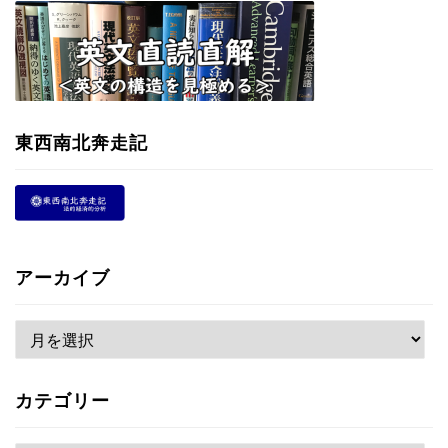
東西南北奔走記
アーカイブ
ア
ー
カ
カテゴリー
イ
ブ