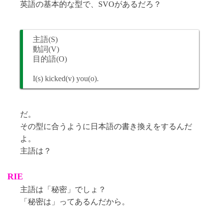
英語の基本的な型で、SVOがあるだろ？
主語(S)
動詞(V)
目的語(O)
I(s) kicked(v) you(o).
だ。
その型に合うように日本語の書き換えをするんだ
よ。
主語は？
RIE
主語は「秘密」でしょ？
「秘密は」ってあるんだから。