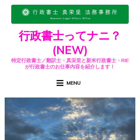
Skip
to
content
行政書士ってナニ？
(NEW)
特定行政書士／翻訳士・真栄里と新米行政書士・RIE
が行政書士のお仕事内容を紹介します！
MENU