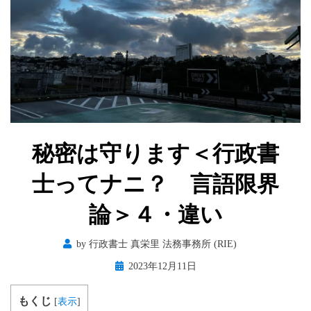
秘密は守ります＜行政書
士ってナニ？ 言語限界
論＞４・違い
by
行政書士 真栄里 法務事務所 (RIE)
Posted
2023年12月11日
on
もくじ
[
表示
]