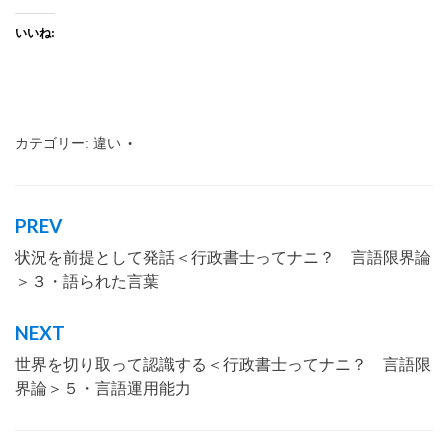
いいね:
カテゴリー:
違い
タグ:
行政書士
,
沖縄
,
那覇市
,
言語
,
限界
PREV
投
状況を前提として発話＜行政書士ってナニ？ 言語限界論
稿
＞３・語られた言葉
ナ
ビ
NEXT
ゲ
世界を切り取って認識する＜行政書士ってナニ？ 言語限
ー
界論＞５・言語運用能力
シ