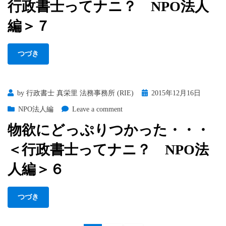
行政書士ってナニ？ NPO法人
件
っ
費
編＞７
て
は
ナ
高
ニ？
つづき
い
NPO
で
法
す
人
か
編
Posted
by
行政書士 真栄里 法務事務所 (RIE)
2015年12月16日
ら。
＞
on
on
NPO法人編
Leave a comment
＜
８
物
行
物欲にどっぷりつかった・・・
欲
政
に
書
＜行政書士ってナニ？ NPO法
ど
士
っ
人編＞６
っ
ぷ
て
り
ナ
つづき
つ
ニ？
か
NPO
っ
法