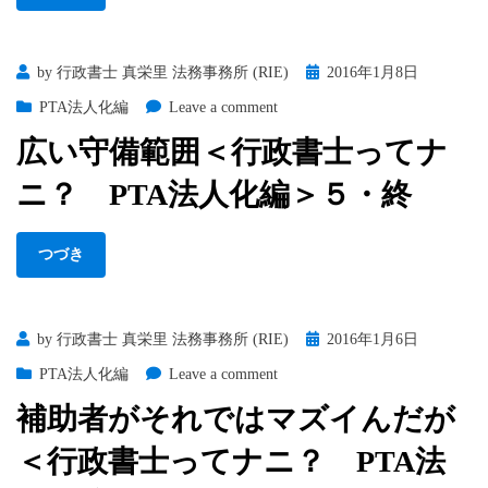
＜
式
行
会
政
社
Posted
by
行政書士 真栄里 法務事務所 (RIE)
2016年1月8日
書
設
on
士
立
on
PTA法人化編
Leave a comment
っ
編
広
広い守備範囲＜行政書士ってナ
て
＞
い
ナ
3
守
ニ？ PTA法人化編＞５・終
ニ？
備
株
範
式
囲
つづき
会
＜
社
行
設
政
Posted
by
行政書士 真栄里 法務事務所 (RIE)
2016年1月6日
立
書
on
編
士
on
PTA法人化編
Leave a comment
＞
っ
補
補助者がそれではマズイんだが
2
て
助
ナ
者
＜行政書士ってナニ？ PTA法
ニ？
が