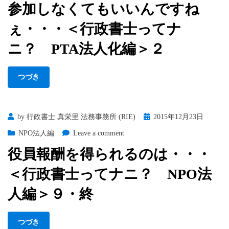
参加しなくてもいいんですね
ナ
人
加
ニ？
化
し
ぇ・・・＜行政書士ってナ
PTA
編
な
法
＞
く
ニ？ PTA法人化編＞２
人
４
て
化
も
編
つづき
い
＞
い
３
ん
で
Posted
by
行政書士 真栄里 法務事務所 (RIE)
2015年12月23日
す
on
on
NPO法人編
Leave a comment
ね
役
ぇ・・・
役員報酬を得られるのは・・・
員
＜
報
行
＜行政書士ってナニ？ NPO法
酬
政
を
人編＞９・終
書
得
士
ら
っ
つづき
れ
て