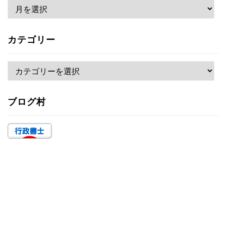
ア
ー
カ
カテゴリー
イ
ブ
カ
テ
ゴ
ブログ村
リ
ー