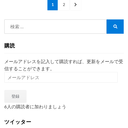
投
た・・・
人
PAGE
PAGE
NEXT
1
2
＜
稿
編
PAGE
行
＞
の
政
検
７
ペ
書
索:
検
士
索
ー
っ
購読
ジ
て
ナ
送
ニ？
メールアドレスを記入して購読すれば、更新をメールで受
り
NPO
信することができます。
法
メ
人
ー
編
ル
＞
登録
ア
６
ド
6人の購読者に加わりましょう
レ
ス
ツイッター