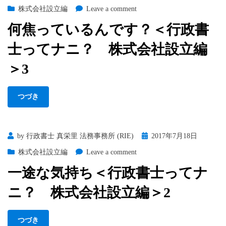
on
on
株式会社設立編
Leave a comment
何
何焦っているんです？＜行政書
焦
っ
士ってナニ？ 株式会社設立編
て
い
＞3
る
ん
つづき
で
す？
＜
行
Posted
by
行政書士 真栄里 法務事務所 (RIE)
2017年7月18日
政
on
on
株式会社設立編
Leave a comment
書
一
士
一途な気持ち＜行政書士ってナ
途
っ
な
て
ニ？ 株式会社設立編＞2
気
ナ
持
ニ？
ち
株
つづき