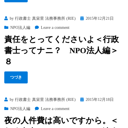
る
ナ
の
ニ？
は・・・
PTA
Posted
by
行政書士 真栄里 法務事務所 (RIE)
2015年12月21日
＜
法
on
on
NPO法人編
Leave a comment
行
人
責
政
化
責任をとってくださいよ＜行政
任
書
編
を
士
＞
書士ってナニ？ NPO法人編＞
と
っ
２
っ
８
て
て
ナ
く
ニ？
つづき
だ
NPO
さ
法
い
人
よ
編
Posted
by
行政書士 真栄里 法務事務所 (RIE)
2015年12月18日
＜
＞
on
on
NPO法人編
Leave a comment
行
９・
夜
政
終
夜の人件費は高いですから。＜
の
書
人
士