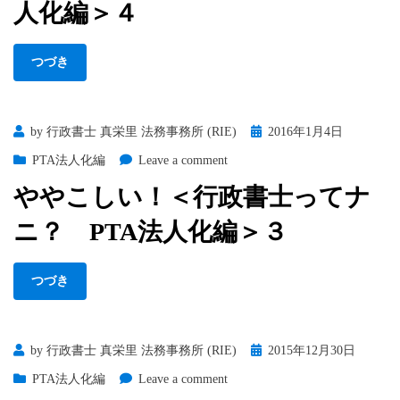
PTA
そ
人化編＞４
法
れ
人
で
化
つづき
は
編
マ
＞
ズ
５・
イ
Posted
by
行政書士 真栄里 法務事務所 (RIE)
2016年1月4日
終
ん
on
on
PTA法人化編
Leave a comment
だ
や
が
ややこしい！＜行政書士ってナ
や
＜
こ
行
ニ？ PTA法人化編＞３
し
政
い！
書
＜
士
つづき
行
っ
政
て
書
ナ
Posted
by
行政書士 真栄里 法務事務所 (RIE)
2015年12月30日
士
ニ？
on
っ
PTA
on
PTA法人化編
Leave a comment
て
法
参