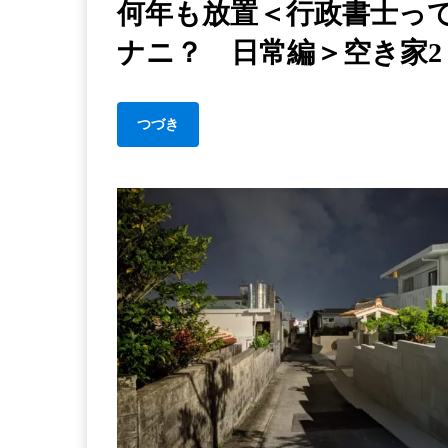
何年も放置＜行政書士っ
ナニ？ 日常編＞空き家2
つづき