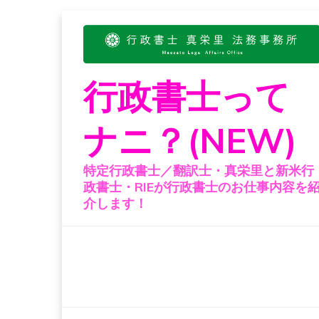
Skip
to
content
行政書士って
ナニ？(NEW)
特定行政書士／翻訳士・真栄里と新米行
政書士・RIEが行政書士のお仕事内容を
介します！