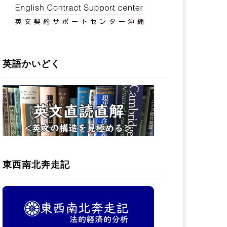
英語かいどく
東西南北奔走記