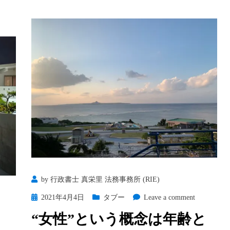
マ
行
＜
政
行
書
政
士
書
っ
士
て
っ
ナ
て
ニ？
ナ
日
ニ？
常
日
編
常
＞
編
語
＞
ら
by
行政書士 真栄里 法務事務所 (RIE)
パ
う
ジ
Posted
on
2021年4月4日
タブー
Leave a comment
会
ャ
on
“女
n
“女性”という概念は年齢と
マ
性”と
何