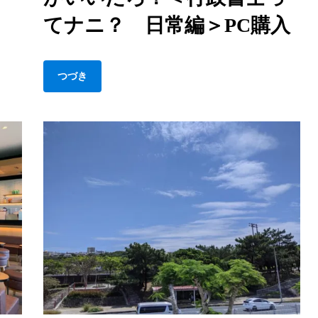
士
てナニ？ 日常編＞PC購入
じ
％
ゃ
な
つづき
く
て
IT
の
道
が
い
い
ニ？
だ
ろ？
＜
行
政
&W
書