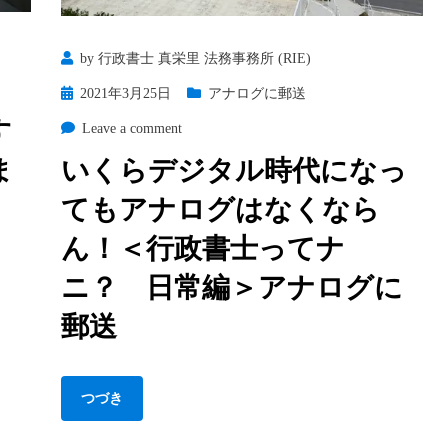
て
き
ナ
家
by
行政書士 真栄里 法務事務所 (RIE)
ニ？
日
on
Posted
2021年3月25日
アナログに郵送
常
男
on
す
on
Leave a comment
編
女
い
ま
いくらデジタル時代になっ
＞
平
く
タ
等
？
てもアナログはなくなら
ら
ブ
の
デ
ー
た
ん！＜行政書士ってナ
ジ
め
タ
ニ？ 日常編＞アナログに
に
ル
戦
郵送
時
い
代
ま
に
す
つづき
な
し、
っ
ご