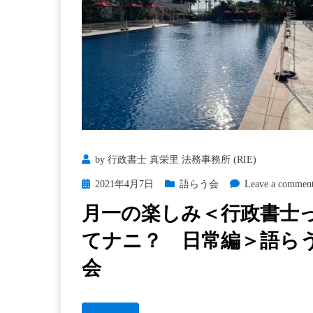
ニ？
日
常
編
＞
ス
タ
ー
バ
by
行政書士 真栄里 法務事務所 (RIE)
ッ
ク
Posted
2021年4月7日
語らう会
Leave a commen
ス
on
月一の楽しみ＜行政書士
てナニ？ 日常編＞語ら
会