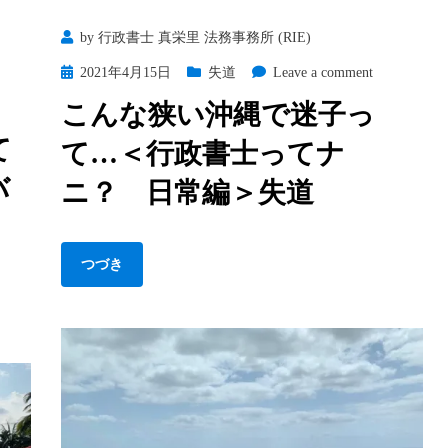
士
by
行政書士 真栄里 法務事務所 (RIE)
っ
て
Posted
on
2021年4月15日
失道
Leave a comment
ナ
on
こ
こんな狭い沖縄で迷子っ
ニ？
ん
て
日
て…＜行政書士ってナ
な
常
狭
バ
ニ？ 日常編＞失道
編
い
＞
沖
PC
縄
つづき
購
で
入
迷
子
っ
て…
＜
行
政