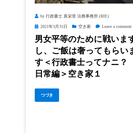
by
行政書士 真栄里 法務事務所 (RIE)
2
Posted
2021年3月31日
空き家
Leave a comment
on
男女平等のために戦いま
し、ご飯は奢ってもらい
す＜行政書士ってナニ
日常編＞空き家１
つづき