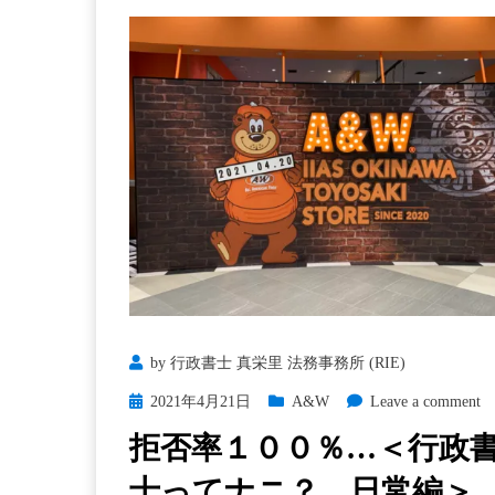
by
行政書士 真栄里 法務事務所 (RIE)
Posted
on
2021年4月21日
A&W
Leave a comment
on
拒
拒否率１００％…＜行政
否
士ってナニ？ 日常編＞
率