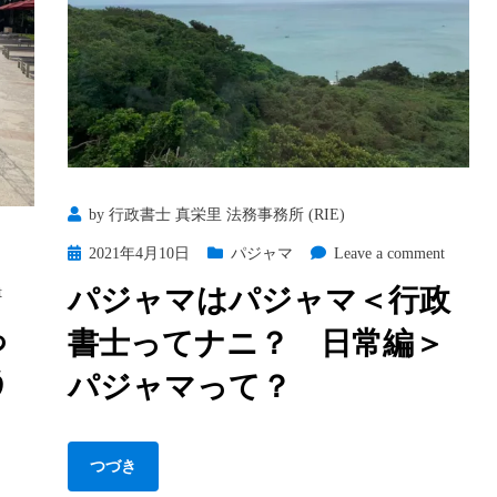
書
士
っ
て
ナ
ニ？
日
by
行政書士 真栄里 法務事務所 (RIE)
常
編
Posted
on
2021年4月10日
パジャマ
Leave a comment
＞
on
パ
on
パジャマはパジャマ＜行政
t
失
ジ
月
っ
道
書士ってナニ？ 日常編＞
ャ
一
マ
う
の
パジャマって？
は
楽
パ
し
ジ
み
つづき
ャ
＜