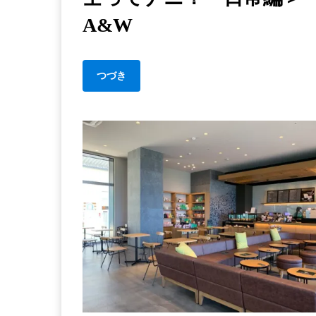
１
A&W
０
０
…
つづき
＜
行
政
書
士
っ
て
ナ
日
常
編
＞
A