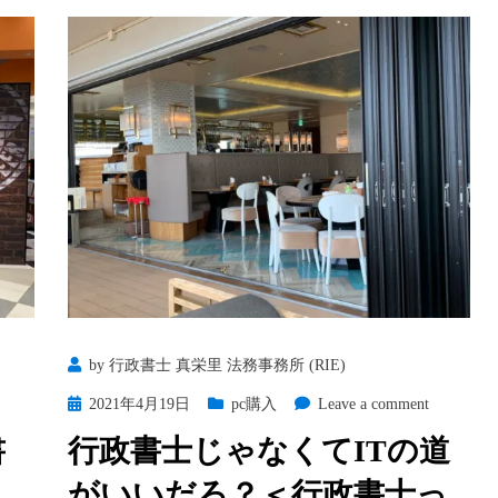
by
行政書士 真栄里 法務事務所 (RIE)
Posted
on
2021年4月19日
pc購入
Leave a comment
on
行
書
行政書士じゃなくてITの道
政
がいいだろ？＜行政書士っ
書