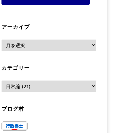
アーカイブ
ア
ー
カ
カテゴリー
イ
ブ
カ
テ
ゴ
ブログ村
リ
ー