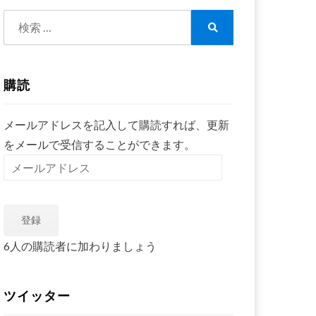
検
索:
検
索
購読
メールアドレスを記入して購読すれば、更新
をメールで受信することができます。
メ
ー
ル
登録
ア
ド
6人の購読者に加わりましょう
レ
ス
ツイッター