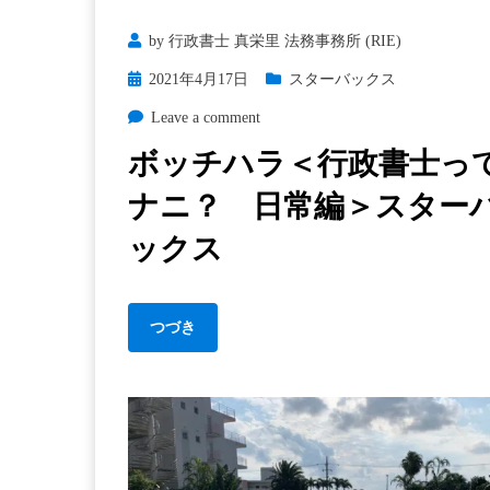
by
行政書士 真栄里 法務事務所 (RIE)
Posted
2021年4月17日
スターバックス
on
on
Leave a comment
ボ
ボッチハラ＜行政書士っ
ッ
ナニ？ 日常編＞スター
チ
ハ
ックス
ラ
＜
行
つづき
政
書
士
っ
て
ナ