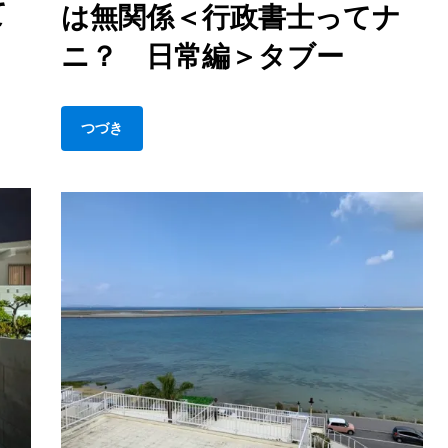
て
っ
は無関係＜行政書士ってナ
い
年
て？
う
も
ニ？ 日常編＞タブー
概
放
念
置
は
＜
つづき
年
行
齢
政
と
書
は
士
無
っ
関
て
係
ナ
＜
ニ？
行
日
政
常
書
編
士
＞
っ
空