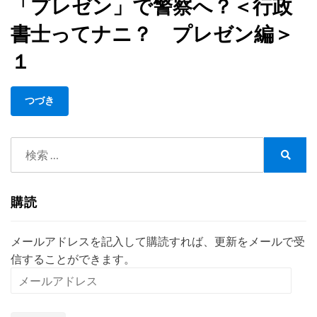
「プレゼン」で警察へ？＜行政
レ
ゼ
ゼ
書士ってナニ？ プレゼン編＞
ン」
ン」
が
で
１
課
警
さ
察
れ
つづき
へ？
て
＜
い
行
る
検
政
補
索:
書
検
助
索
士
金
っ
購読
が
て
あ
ナ
る
メールアドレスを記入して購読すれば、更新をメールで受
ニ？
ん
信することができます。
プ
だ
レ
メ
よ！
ゼ
ー
＜
ン
行
ル