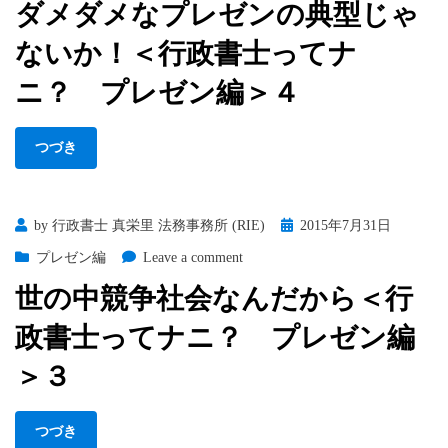
ナ
ダメダメなプレゼンの典型じゃ
メ
書
ニ？
ダ
士
ないか！＜行政書士ってナ
プ
メ
っ
レ
な
ニ？ プレゼン編＞４
て
ゼ
プ
ナ
ン
レ
ニ？
編
つづき
ゼ
プ
＞
ン
レ
６
の
ゼ
典
ン
Posted
by
行政書士 真栄里 法務事務所 (RIE)
2015年7月31日
型
編
on
on
プレゼン編
Leave a comment
じ
＞
世
ゃ
５
世の中競争社会なんだから＜行
の
な
中
い
政書士ってナニ？ プレゼン編
競
か！
争
＞３
＜
社
行
会
政
つづき
な
書