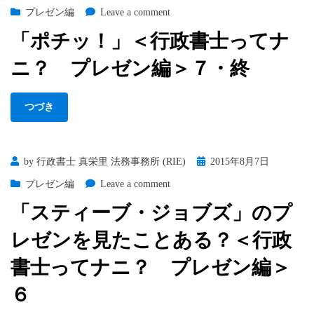
on
on
プレゼン編
Leave a comment
「ポ
「ポチッ！」＜行政書士ってナ
チ
ッ！」
ニ？ プレゼン編＞７・終
＜
行
政
つづき
書
士
っ
Posted
by
行政書士 真栄里 法務事務所 (RIE)
2015年8月7日
て
on
ナ
on
プレゼン編
Leave a comment
ニ？
「ス
「スティーブ・ジョブズ」のプ
プ
テ
レ
ィ
レゼンを見たことある？＜行政
ゼ
ー
ン
ブ・
書士ってナニ？ プレゼン編＞
編
ジ
６
＞
ョ
７・
ブ