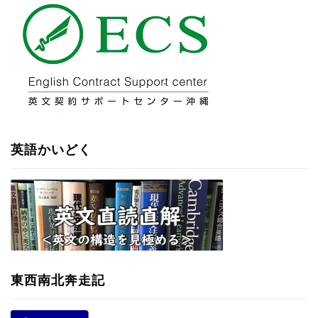
英語かいどく
東西南北奔走記