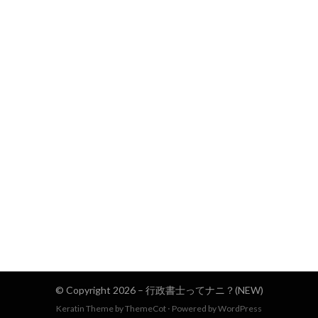
© Copyright 2026 –
行政書士ってナニ？(NEW)
Keratin Theme by
ThemeCot
⋅
Powered by
WordPress