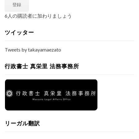
編
政
登録
ア
＞
書
ド
１
6人の購読者に加わりましょう
士
レ
っ
ス
て
ツイッター
ナ
ニ？
Tweets by takayamaezato
プ
レ
ゼ
行政書士 真栄里 法務事務所
ン
編
＞
２
リーガル翻訳