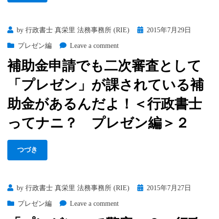
ん
士
だ
っ
か
て
Posted
by
行政書士 真栄里 法務事務所 (RIE)
2015年7月29日
ら
ナ
on
on
プレゼン編
Leave a comment
＜
ニ？
補
行
プ
補助金申請でも二次審査として
助
政
レ
金
書
ゼ
「プレゼン」が課されている補
申
士
ン
請
助金があるんだよ！＜行政書士
っ
編
で
て
＞
ってナニ？ プレゼン編＞２
も
ナ
４
二
ニ？
次
プ
つづき
審
レ
査
ゼ
と
ン
し
編
Posted
by
行政書士 真栄里 法務事務所 (RIE)
2015年7月27日
て
＞
on
on
プレゼン編
Leave a comment
「プ
３
「プ
レ