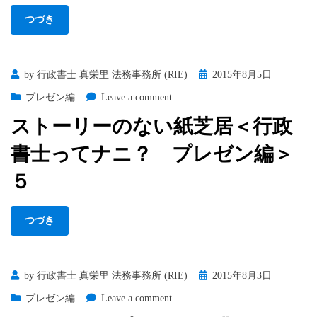
終
ズ」
つづき
の
プ
レ
ゼ
Posted
by
行政書士 真栄里 法務事務所 (RIE)
2015年8月5日
ン
on
on
プレゼン編
Leave a comment
を
ス
見
ストーリーのない紙芝居＜行政
ト
た
ー
書士ってナニ？ プレゼン編＞
こ
リ
と
ー
５
あ
の
る？
な
＜
つづき
い
行
紙
政
芝
書
居
士
Posted
by
行政書士 真栄里 法務事務所 (RIE)
2015年8月3日
＜
っ
on
on
プレゼン編
Leave a comment
行
て
ダ
政