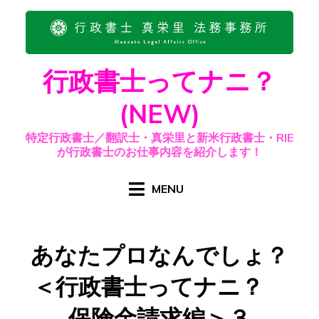
Skip
to
content
行政書士ってナニ？
(NEW)
特定行政書士／翻訳士・真栄里と新米行政書士・RIE
が行政書士のお仕事内容を紹介します！
MENU
あなたプロなんでしょ？
＜行政書士ってナニ？
保険金請求編＞３