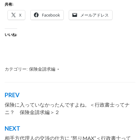
共有:
X
Facebook
メールアドレス
いいね:
カテゴリー:
保険金請求編
タグ:
行政書士
,
沖縄
,
那覇市
,
わかり
やすく
,
仕事内容
,
会話形式
,
保険金
,
行政書士とは
PREV
投
保険に入っていなかったんですよね。＜行政書士ってナ
稿
ニ？ 保険金請求編＞２
ナ
ビ
NEXT
ゲ
相手方代理人の交渉の仕方に ”怒りMAX”＜行政書士って