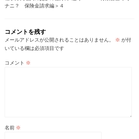
ー
ナニ？ 保険金請求編＞４
シ
ョ
コメントを残す
ン
メールアドレスが公開されることはありません。
※
が付
いている欄は必須項目です
コメント
※
名前
※